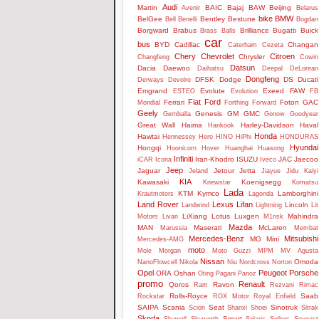
Audi
Martin
BAIC
Bajaj
BAW
Beijing
Avenir
Belarus
bike
BMW
BelGee
Bentley
Bestune
Bell
Benelli
Bogdan
Borgward
Brabus
Brilliance
Bugatti
Buick
Brass Balls
car
bus
BYD
Cadillac
Changan
Caterham
Cezeta
Chery
Chevrolet
Citroen
Chrysler
Changfeng
Cowin
Datsun
Dacia
Daewoo
Daihatsu
Deepal
DeLorean
Dongfeng
DFSK
Dodge
DS
Ducati
Derways
Devolro
Emgrand
Evolute
Exeed
FAW
ESTEO
Evolution
FB
Fiat
Ford
Ferrari
Foton
GAC
Mondial
Forthing
Forward
Geely
Genesis
GM
GMC
Gemballa
Gonow
Goodyear
Great Wall
Haima
Harley-Davidson
Haval
Hankook
Honda
Hawtai
Hennessey
Hero
HINO
HiPhi
HONDURAS
Hyundai
Hongqi
Hoonicorn
Hover
Huanghai
Huasong
Infiniti
Iran-Khodro
ISUZU
JAC
Jaecoo
iCAR
Icona
Iveco
Jeep
Jaguar
Jetour
Jetta
Jeland
Jiayue
Jidu
Kaiyi
KIA
Kawasaki
Koenigsegg
Knewstar
Komatsu
Lada
KTM
Kymco
Lamborghini
Krautmotors
Lagonda
Land Rover
Lexus
Lifan
Lincoln
Landwind
Lightning
Lit
LiXiang
Lotus
Luxgen
Mahindra
Motors
Livan
M1nsk
Mazda
MAN
Maserati
McLaren
Marussia
Membat
Mercedes-Benz
Mitsubishi
MG
Mini
Mercedes-AMG
moto
Mole
Morgan
Moto Guzzi
MPM
MV Agusta
Nissan
Omoda
NanoFlowcell
Nikola
Niu
Nordcross
Norton
Opel
Peugeot
Porsche
ORA
Oshan
Oting
Pagani
Panoz
promo
Renault
Qoros
Ravon
Ram
Rezvani
Rimac
Rolls-Royce
Saab
Rockstar
ROX Motor
Royal Enfield
SAIPA
Scania
Seat
Sinotruk
Scion
Shanxi
Shoei
Sitrak
Skoda
Smart