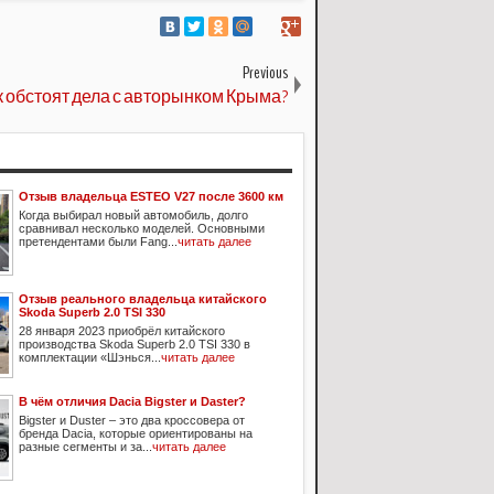
Previous
к обстоят дела с авторынком Крыма?
Отзыв владельца ESTEO V27 после 3600 км
Когда выбирал новый автомобиль, долго
сравнивал несколько моделей. Основными
претендентами были Fang...
читать далее
Отзыв реального владельца китайского
Skoda Superb 2.0 TSI 330
28 января 2023 приобрёл китайского
производства Skoda Superb 2.0 TSI 330 в
комплектации «Шэнься...
читать далее
В чём отличия Dacia Bigster и Daster?
Bigster и Duster – это два кроссовера от
бренда Dacia, которые ориентированы на
разные сегменты и за...
читать далее