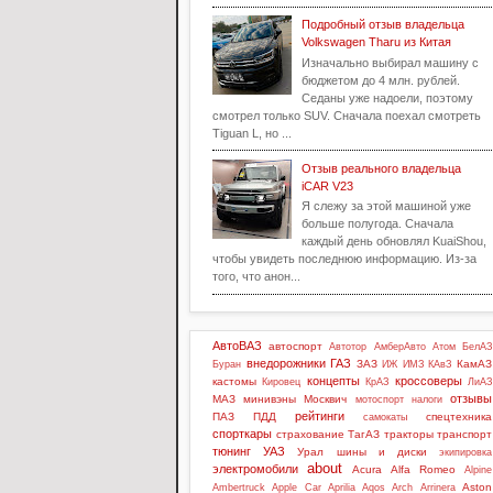
Подробный отзыв владельца
Volkswagen Tharu из Китая
Изначально выбирал машину с
бюджетом до 4 млн. рублей.
Седаны уже надоели, поэтому
смотрел только SUV. Сначала поехал смотреть
Tiguan L, но ...
Отзыв реального владельца
iCAR V23
Я слежу за этой машиной уже
больше полугода. Сначала
каждый день обновлял KuaiShou,
чтобы увидеть последнюю информацию. Из-за
того, что анон...
АвтоВАЗ
автоспорт
Автотор
АмберАвто
Атом
БелАЗ
внедорожники
ГАЗ
ЗАЗ
КамАЗ
Буран
ИЖ
ИМЗ
КАвЗ
концепты
кроссоверы
кастомы
Кировец
КрАЗ
ЛиАЗ
отзывы
МАЗ
минивэны
Москвич
мотоспорт
налоги
рейтинги
ПАЗ
ПДД
спецтехника
самокаты
спорткары
страхование
ТагАЗ
тракторы
транспорт
тюнинг
УАЗ
Урал
шины и диски
экипировка
about
электромобили
Acura
Alfa Romeo
Alpine
Aston
Ambertruck
Apple Car
Aprilia
Aqos
Arch
Arrinera