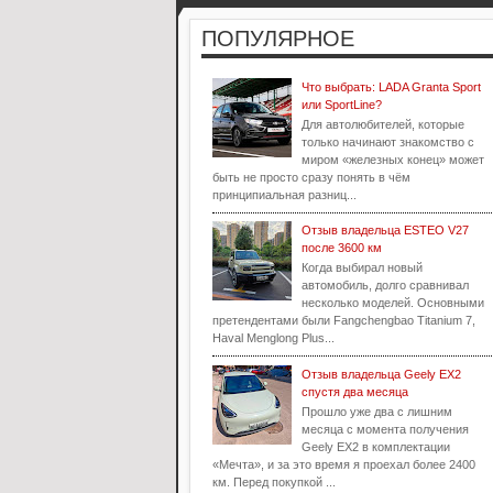
ПОПУЛЯРНОЕ
Что выбрать: LADA Granta Sport
или SportLine?
Для автолюбителей, которые
только начинают знакомство с
миром «железных конец» может
быть не просто сразу понять в чём
принципиальная разниц...
Отзыв владельца ESTEO V27
после 3600 км
Когда выбирал новый
автомобиль, долго сравнивал
несколько моделей. Основными
претендентами были Fangchengbao Titanium 7,
Haval Menglong Plus...
Отзыв владельца Geely EX2
спустя два месяца
Прошло уже два с лишним
месяца с момента получения
Geely EX2 в комплектации
«Мечта», и за это время я проехал более 2400
км. Перед покупкой ...