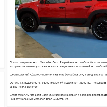
Прямо соперничество с Mercedes-Benz. Разработан автомобиль был специалис
которые специализируются на выпуске специальных исполнений автомобилей R
Шестиколесный «Дастер» получил название Dacia Dustruck, а его длина состав
Остальных подробностей о шестиколесной модели нет. Известно, что концепт б
рынке не планируются.
Стоит отметить, что если Dacia Dustruck все же пошел в серийное производст
на шестиколесный Mercedes-Benz G63 AMG 6x6.