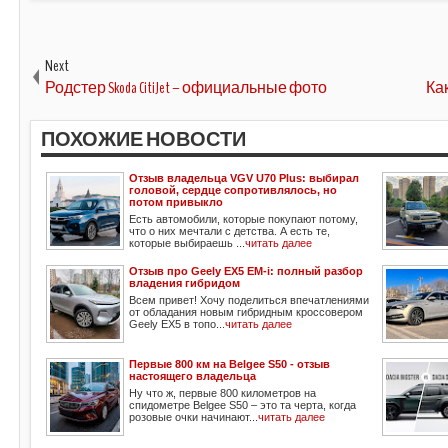
Next
Родстер Skoda CitiJet – официальные фото
Ка
ПОХОЖИЕ НОВОСТИ
Отзыв владельца VGV U70 Plus: выбирал
головой, сердце сопротивлялось, но
потом привыкло
Есть автомобили, которые покупают потому,
что о них мечтали с детства. А есть те,
которые выбираешь ...
читать далее
Отзыв про Geely EX5 EM-i: полный разбор
владения гибридом
Всем привет! Хочу поделиться впечатлениями
от обладания новым гибридным кроссовером
Geely EX5 в топо...
читать далее
Первые 800 км на Belgee S50 - отзыв
настоящего владельца
Ну что ж, первые 800 километров на
спидометре Belgee S50 – это та черта, когда
розовые очки начинают...
читать далее