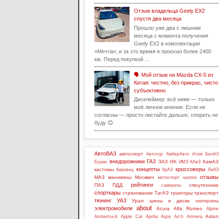
Отзыв владельца Geely EX2
спустя два месяца
Прошло уже два с лишним
месяца с момента получения
Geely EX2 в комплектации
«Мечта», и за это время я проехал более 2400
км. Перед покупкой ...
🗣️ Мой отзыв на Mazda CX-5 из
Китая: честно, без прикрас, чисто
субъективно
Дисклеймер: всё ниже — только
моё личное мнение. Если не
согласны — просто листайте дальше, спорить не
буду 😊
АвтоВАЗ
автоспорт
Автотор
АмберАвто
Атом
БелАЗ
внедорожники
ГАЗ
ЗАЗ
КамАЗ
Буран
ИЖ
ИМЗ
КАвЗ
концепты
кроссоверы
кастомы
Кировец
КрАЗ
ЛиАЗ
отзывы
МАЗ
минивэны
Москвич
мотоспорт
налоги
рейтинги
ПАЗ
ПДД
спецтехника
самокаты
спорткары
страхование
ТагАЗ
тракторы
транспорт
тюнинг
УАЗ
Урал
шины и диски
экипировка
about
электромобили
Acura
Alfa Romeo
Alpine
Aston
Ambertruck
Apple Car
Aprilia
Aqos
Arch
Arrinera