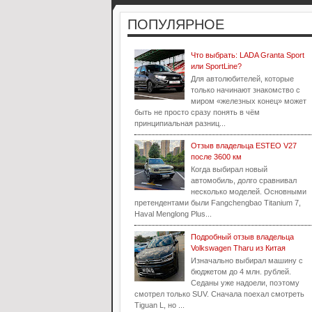
ПОПУЛЯРНОЕ
Что выбрать: LADA Granta Sport
или SportLine?
Для автолюбителей, которые
только начинают знакомство с
миром «железных конец» может
быть не просто сразу понять в чём
принципиальная разниц...
Отзыв владельца ESTEO V27
после 3600 км
Когда выбирал новый
автомобиль, долго сравнивал
несколько моделей. Основными
претендентами были Fangchengbao Titanium 7,
Haval Menglong Plus...
Подробный отзыв владельца
Volkswagen Tharu из Китая
Изначально выбирал машину с
бюджетом до 4 млн. рублей.
Седаны уже надоели, поэтому
смотрел только SUV. Сначала поехал смотреть
Tiguan L, но ...