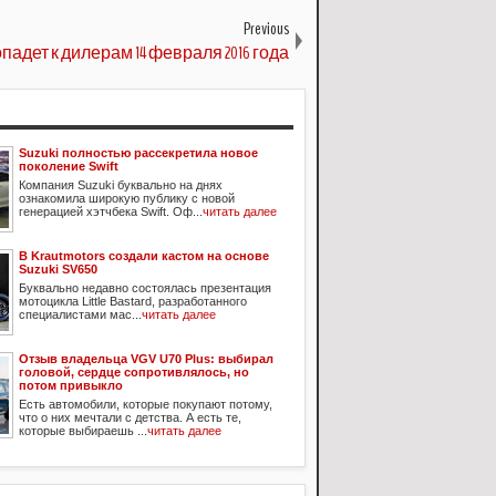
Previous
 попадет к дилерам 14 февраля 2016 года
Suzuki полностью рассекретила новое
поколение Swift
Компания Suzuki буквально на днях
ознакомила широкую публику с новой
генерацией хэтчбека Swift. Оф...
читать далее
В Krautmotors создали кастом на основе
Suzuki SV650
Буквально недавно состоялась презентация
мотоцикла Little Bastard, разработанного
специалистами мас...
читать далее
Отзыв владельца VGV U70 Plus: выбирал
головой, сердце сопротивлялось, но
потом привыкло
Есть автомобили, которые покупают потому,
что о них мечтали с детства. А есть те,
которые выбираешь ...
читать далее