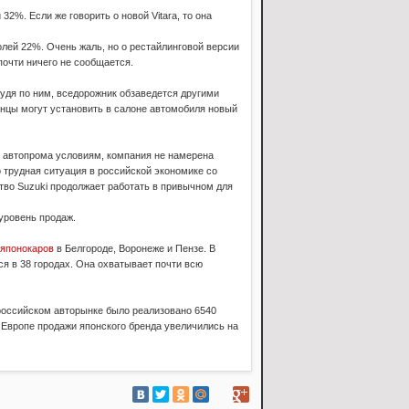
2%. Если же говорить о новой Vitara, то она
лей 22%. Очень жаль, но о рестайлинговой версии
почти ничего не сообщается.
удя по ним, вседорожник обзаведется другими
нцы могут установить в салоне автомобиля новый
я автопрома условиям, компания не намерена
 трудная ситуация в российской экономике со
тво Suzuki продолжает работать в привычном для
уровень продаж.
японокаров
в Белгороде, Воронеже и Пензе. В
я в 38 городах. Она охватывает почти всю
российском авторынке было реализовано 6540
 Европе продажи японского бренда увеличились на