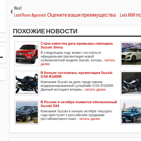
Next
Land Rover Approved. Оцените ваши преимущества
Lada XRAY
ПОХОЖИЕ НОВОСТИ
Стала известна дата премьеры сменщика
Suzuki Jimny
В следующем году может состояться
официальная презентация новой
субкомпактной модели Suzuki, котора...
читать
далее
В Кельне состоялась презентация Suzuki
GSX-R1000R
Компания Suzuki на днях представила
модернизированный супербайк GSX-R1000R.
Данный мотоцикл впервы...
читать далее
В России в октябре появится обновленный
Suzuki SX4
Компания Suzuki в начале октября текущего
года приступит к российским продажам
рестайлингового комп...
читать далее