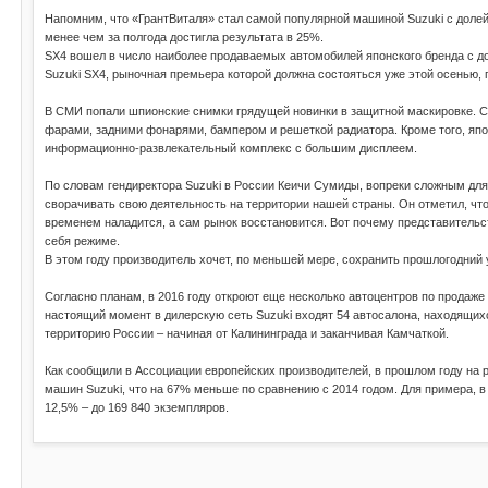
Напомним, что «ГрантВиталя» стал самой популярной машиной Suzuki с долей 3
менее чем за полгода достигла результата в 25%.
SX4 вошел в число наиболее продаваемых автомобилей японского бренда с до
Suzuki SX4, рыночная премьера которой должна состояться уже этой осенью, 
В СМИ попали шпионские снимки грядущей новинки в защитной маскировке. С
фарами, задними фонарями, бампером и решеткой радиатора. Кроме того, япо
информационно-развлекательный комплекс с большим дисплеем.
По словам гендиректора Suzuki в России Кеичи Сумиды, вопреки сложным дл
сворачивать свою деятельность на территории нашей страны. Он отметил, что
временем наладится, а сам рынок восстановится. Вот почему представительс
себя режиме.
В этом году производитель хочет, по меньшей мере, сохранить прошлогодний 
Согласно планам, в 2016 году откроют еще несколько автоцентров по продаже
настоящий момент в дилерскую сеть Suzuki входят 54 автосалона, находящихс
территорию России – начиная от Калининграда и заканчивая Камчаткой.
Как сообщили в Ассоциации европейских производителей, в прошлом году на 
машин Suzuki, что на 67% меньше по сравнению с 2014 годом. Для примера, в
12,5% – до 169 840 экземпляров.