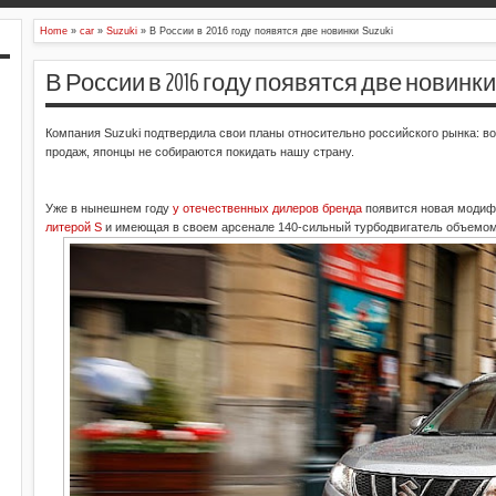
Home
»
car
»
Suzuki
»
В России в 2016 году появятся две новинки Suzuki
В России в 2016 году появятся две новинки S
Компания Suzuki подтвердила свои планы относительно российского рынка: 
продаж, японцы не собираются покидать нашу страну.
Уже в нынешнем году
у отечественных дилеров бренда
появится новая модифи
литерой S
и имеющая в своем арсенале 140-сильный турбодвигатель объемом 