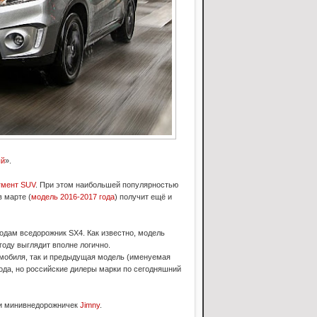
ый
».
гмент SUV
. При этом наибольшей популярностью
в марте (
модель 2016-2017 года
) получит ещё и
одам вседорожник SX4. Как известно, модель
 году выглядит вполне логично.
омобиля, так и предыдущая модель (именуемая
 года, но российские дилеры марки по сегодняшний
и минивнедорожничек
Jimny
.