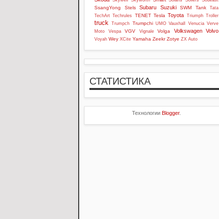
Skywell
Skyworth
Solaris
Sollers
Soueast
Subaru
Suzuki
SsangYong
Stels
SWM
Tank
Tata
Toyota
TENET
Tesla
TechArt
Techrules
Triumph
Troller
truck
Trumpchi
Trumpch
UMO
Vauxhall
Venucia
Verve
Volkswagen
Volvo
VGV
Volga
Moto
Vespa
Vignale
Wey
Yamaha
Zeekr
Zotye
Voyah
XCite
ZX Auto
СТАТИСТИКА
Технологии
Blogger
.