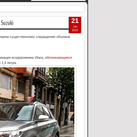
21
uzuki
Jan
2016
вопреки существенному сокращению объемов
кация вседорожника Vitara, о
бозначающаяся
1,4 литра.