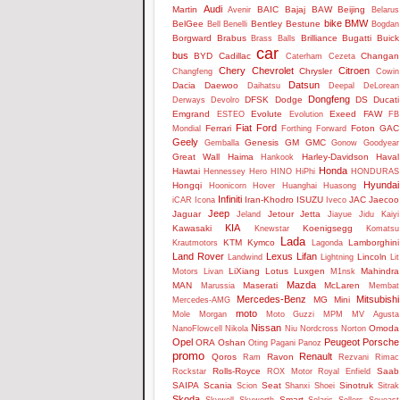
Audi
Martin
BAIC
Bajaj
BAW
Beijing
Avenir
Belarus
bike
BMW
BelGee
Bentley
Bestune
Bell
Benelli
Bogdan
Borgward
Brabus
Brilliance
Bugatti
Buick
Brass Balls
car
bus
BYD
Cadillac
Changan
Caterham
Cezeta
Chery
Chevrolet
Citroen
Chrysler
Changfeng
Cowin
Datsun
Dacia
Daewoo
Daihatsu
Deepal
DeLorean
Dongfeng
DFSK
Dodge
DS
Ducati
Derways
Devolro
Emgrand
Evolute
Exeed
FAW
ESTEO
Evolution
FB
Fiat
Ford
Ferrari
Foton
GAC
Mondial
Forthing
Forward
Geely
Genesis
GM
GMC
Gemballa
Gonow
Goodyear
Great Wall
Haima
Harley-Davidson
Haval
Hankook
Honda
Hawtai
Hennessey
Hero
HINO
HiPhi
HONDURAS
Hyundai
Hongqi
Hoonicorn
Hover
Huanghai
Huasong
Infiniti
Iran-Khodro
ISUZU
JAC
Jaecoo
iCAR
Icona
Iveco
Jeep
Jaguar
Jetour
Jetta
Jeland
Jiayue
Jidu
Kaiyi
KIA
Kawasaki
Koenigsegg
Knewstar
Komatsu
Lada
KTM
Kymco
Lamborghini
Krautmotors
Lagonda
Land Rover
Lexus
Lifan
Lincoln
Landwind
Lightning
Lit
LiXiang
Lotus
Luxgen
Mahindra
Motors
Livan
M1nsk
Mazda
MAN
Maserati
McLaren
Marussia
Membat
Mercedes-Benz
Mitsubishi
MG
Mini
Mercedes-AMG
moto
Mole
Morgan
Moto Guzzi
MPM
MV Agusta
Nissan
Omoda
NanoFlowcell
Nikola
Niu
Nordcross
Norton
Opel
Peugeot
Porsche
ORA
Oshan
Oting
Pagani
Panoz
promo
Renault
Qoros
Ravon
Ram
Rezvani
Rimac
Rolls-Royce
Saab
Rockstar
ROX Motor
Royal Enfield
SAIPA
Scania
Seat
Sinotruk
Scion
Shanxi
Shoei
Sitrak
Skoda
Smart