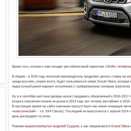
Кроме того, осенью к нам попадет рестайлинговый паркетник «
ЭсИкс четвёрт
В общем - в 2016 году японский производитель продолжит делать ставку на
се
среди россиян, скорее всего, будет пользоваться новая Suzuki Vitara, которая 
недоступный ранее вариант исполнения с турбированным силовым агрегатом.
Ну а в сентябре местные дилеры начнут продавать обновленный к 2016-2017 г
второго поколения попала на рынок в 2013 году, вот почему рестайлинг в 2016
В настоящее время на сайте компании присутствует как новая генерация авт
«
классической
» - т.е. SX4 Classic). Последний не выпускается с апреля 2014
день распродают остатки.
Помимо
вышеупомянутых моделей Судзуки
, у нас предлагаются
Grand Vitara