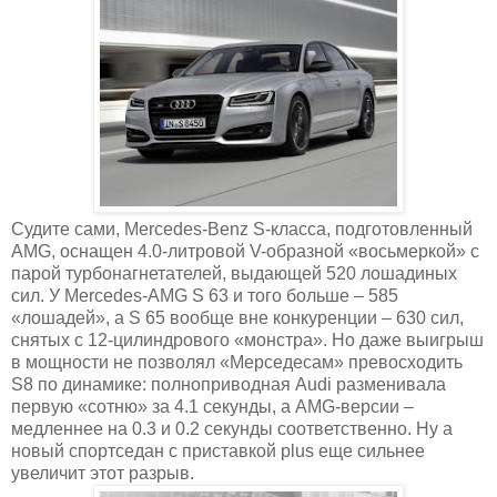
Судите сами, Mercedes-Benz S-класса, подготовленный
AMG, оснащен 4.0-литровой V-образной «восьмеркой» с
парой турбонагнетателей, выдающей 520 лошадиных
сил. У Mercedes-AMG S 63 и того больше – 585
«лошадей», а S 65 вообще вне конкуренции – 630 сил,
снятых с 12-цилиндрового «монстра». Но даже выигрыш
в мощности не позволял «Мерседесам» превосходить
S8 по динамике: полноприводная Audi разменивала
первую «сотню» за 4.1 секунды, а AMG-версии –
медленнее на 0.3 и 0.2 секунды соответственно. Ну а
новый спортседан с приставкой plus еще сильнее
увеличит этот разрыв.