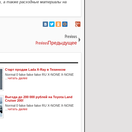
, а также расходные материалы на
Previous
PreviousПредыдущее
Старт продаж Lada X-Ray в Техинком
Normal 0 false false false RU X-NONE X-NONE
...
читать далее
Выгода до 200 000 рублей на Toyota Land
Cruiser 200!
Normal 0 false false false RU X-NONE X-NONE
...
читать далее