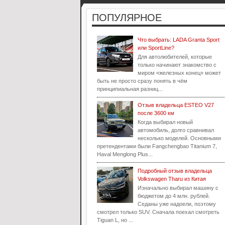
ПОПУЛЯРНОЕ
Что выбрать: LADA Granta Sport
или SportLine?
Для автолюбителей, которые
только начинают знакомство с
миром «железных конец» может
быть не просто сразу понять в чём
принципиальная разниц...
Отзыв владельца ESTEO V27
после 3600 км
Когда выбирал новый
автомобиль, долго сравнивал
несколько моделей. Основными
претендентами были Fangchengbao Titanium 7,
Haval Menglong Plus...
Подробный отзыв владельца
Volkswagen Tharu из Китая
Изначально выбирал машину с
бюджетом до 4 млн. рублей.
Седаны уже надоели, поэтому
смотрел только SUV. Сначала поехал смотреть
Tiguan L, но ...