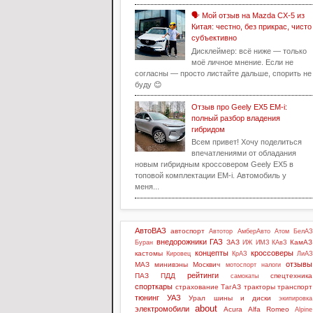
🗣️ Мой отзыв на Mazda CX-5 из
Китая: честно, без прикрас, чисто
субъективно
Дисклеймер: всё ниже — только
моё личное мнение. Если не
согласны — просто листайте дальше, спорить не
буду 😊
Отзыв про Geely EX5 EM-i:
полный разбор владения
гибридом
Всем привет! Хочу поделиться
впечатлениями от обладания
новым гибридным кроссовером Geely EX5 в
топовой комплектации EM-i. Автомобиль у
меня...
АвтоВАЗ
автоспорт
Автотор
АмберАвто
Атом
БелАЗ
внедорожники
ГАЗ
ЗАЗ
КамАЗ
Буран
ИЖ
ИМЗ
КАвЗ
концепты
кроссоверы
кастомы
Кировец
КрАЗ
ЛиАЗ
отзывы
МАЗ
минивэны
Москвич
мотоспорт
налоги
рейтинги
ПАЗ
ПДД
спецтехника
самокаты
спорткары
страхование
ТагАЗ
тракторы
транспорт
тюнинг
УАЗ
Урал
шины и диски
экипировка
about
электромобили
Acura
Alfa Romeo
Alpine