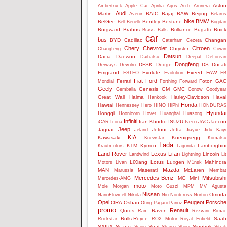
Aston
Ambertruck
Apple Car
Aprilia
Aqos
Arch
Arrinera
Audi
Martin
BAIC
Bajaj
BAW
Beijing
Avenir
Belarus
bike
BMW
BelGee
Bentley
Bestune
Bell
Benelli
Bogdan
Borgward
Brabus
Brilliance
Bugatti
Buick
Brass Balls
car
bus
BYD
Cadillac
Changan
Caterham
Cezeta
Chery
Chevrolet
Citroen
Chrysler
Changfeng
Cowin
Datsun
Dacia
Daewoo
Daihatsu
Deepal
DeLorean
Dongfeng
DFSK
Dodge
DS
Ducati
Derways
Devolro
Emgrand
Evolute
Exeed
FAW
ESTEO
Evolution
FB
Fiat
Ford
Ferrari
Foton
GAC
Mondial
Forthing
Forward
Geely
Genesis
GM
GMC
Gemballa
Gonow
Goodyear
Great Wall
Haima
Harley-Davidson
Haval
Hankook
Honda
Hawtai
Hennessey
Hero
HINO
HiPhi
HONDURAS
Hyundai
Hongqi
Hoonicorn
Hover
Huanghai
Huasong
Infiniti
Iran-Khodro
ISUZU
JAC
Jaecoo
iCAR
Icona
Iveco
Jeep
Jaguar
Jetour
Jetta
Jeland
Jiayue
Jidu
Kaiyi
KIA
Kawasaki
Koenigsegg
Knewstar
Komatsu
Lada
KTM
Kymco
Lamborghini
Krautmotors
Lagonda
Land Rover
Lexus
Lifan
Lincoln
Landwind
Lightning
Lit
LiXiang
Lotus
Luxgen
Mahindra
Motors
Livan
M1nsk
Mazda
MAN
Maserati
McLaren
Marussia
Membat
Mercedes-Benz
Mitsubishi
MG
Mini
Mercedes-AMG
moto
Mole
Morgan
Moto Guzzi
MPM
MV Agusta
Nissan
Omoda
NanoFlowcell
Nikola
Niu
Nordcross
Norton
Opel
Peugeot
Porsche
ORA
Oshan
Oting
Pagani
Panoz
promo
Renault
Qoros
Ravon
Ram
Rezvani
Rimac
Rolls-Royce
Saab
Rockstar
ROX Motor
Royal Enfield
SAIPA
Scania
Seat
Sinotruk