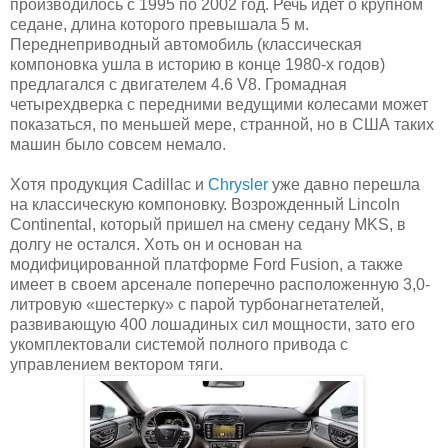
производилось с 1995 по 2002 год. Речь идет о крупном
седане, длина которого превышала 5 м.
Переднеприводный автомобиль (классическая
компоновка ушла в историю в конце 1980-х годов)
предлагался с двигателем 4.6 V8. Громадная
четырехдверка с передними ведущими колесами может
показаться, по меньшей мере, странной, но в США таких
машин было совсем немало.
Хотя продукция Cadillac и
Chrysler
уже давно перешла
на классическую компоновку. Возрожденный Lincoln
Continental, который пришел на смену седану MKS, в
долгу не остался. Хоть он и основан на
модифицированной платформе Ford Fusion, а также
имеет в своем арсенале поперечно расположенную 3,0-
литровую «шестерку» с парой турбонагнетателей,
развивающую 400 лошадиных сил мощности, зато его
укомплектовали системой полного привода с
управлением вектором тяги.