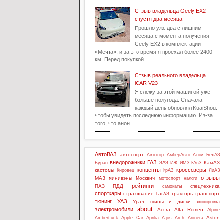
Отзыв владельца Geely EX2
спустя два месяца
Прошло уже два с лишним
месяца с момента получения
Geely EX2 в комплектации
«Мечта», и за это время я проехал более 2400
км. Перед покупкой ...
Отзыв реального владельца
iCAR V23
Я слежу за этой машиной уже
больше полугода. Сначала
каждый день обновлял KuaiShou,
чтобы увидеть последнюю информацию. Из-за
того, что анон...
АвтоВАЗ
автоспорт
Автотор
АмберАвто
Атом
БелАЗ
внедорожники
ГАЗ
ЗАЗ
КамАЗ
Буран
ИЖ
ИМЗ
КАвЗ
концепты
кроссоверы
кастомы
Кировец
КрАЗ
ЛиАЗ
отзывы
МАЗ
минивэны
Москвич
мотоспорт
налоги
рейтинги
ПАЗ
ПДД
спецтехника
самокаты
спорткары
страхование
ТагАЗ
тракторы
транспорт
тюнинг
УАЗ
Урал
шины и диски
экипировка
about
электромобили
Acura
Alfa Romeo
Alpine
Aston
Ambertruck
Apple Car
Aprilia
Aqos
Arch
Arrinera