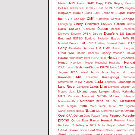
Audi
Martin
BAIC
Bajaj
BAW
Beijing
Avenir
Belarus
bike
BMW
BelGee
Bentley
Bestune
Bell
Benelli
Bogdan
Borgward
Brabus
Brilliance
Bugatti
Buick
Brass Balls
car
bus
BYD
Cadillac
Changan
Caterham
Cezeta
Chery
Chevrolet
Citroen
Chrysler
Changfeng
Cowin
Datsun
Dacia
Daewoo
Daihatsu
Deepal
DeLorean
Dongfeng
DFSK
Dodge
DS
Ducati
Derways
Devolro
Emgrand
Evolute
Exeed
FAW
ESTEO
Evolution
FB
Fiat
Ford
Ferrari
Foton
GAC
Mondial
Forthing
Forward
Geely
Genesis
GM
GMC
Gemballa
Gonow
Goodyear
Great Wall
Haima
Harley-Davidson
Haval
Hankook
Honda
Hawtai
Hennessey
Hero
HINO
HiPhi
HONDURAS
Hyundai
Hongqi
Hoonicorn
Hover
Huanghai
Huasong
Infiniti
Iran-Khodro
ISUZU
JAC
Jaecoo
iCAR
Icona
Iveco
Jeep
Jaguar
Jetour
Jetta
Jeland
Jiayue
Jidu
Kaiyi
KIA
Kawasaki
Koenigsegg
Knewstar
Komatsu
Lada
KTM
Kymco
Lamborghini
Krautmotors
Lagonda
Land Rover
Lexus
Lifan
Lincoln
Landwind
Lightning
Lit
LiXiang
Lotus
Luxgen
Mahindra
Motors
Livan
M1nsk
Mazda
MAN
Maserati
McLaren
Marussia
Membat
Mercedes-Benz
Mitsubishi
MG
Mini
Mercedes-AMG
moto
Mole
Morgan
Moto Guzzi
MPM
MV Agusta
Nissan
Omoda
NanoFlowcell
Nikola
Niu
Nordcross
Norton
Opel
Peugeot
Porsche
ORA
Oshan
Oting
Pagani
Panoz
promo
Renault
Qoros
Ravon
Ram
Rezvani
Rimac
Rolls-Royce
Saab
Rockstar
ROX Motor
Royal Enfield
SAIPA
Scania
Seat
Sinotruk
Scion
Shanxi
Shoei
Sitrak
Skoda
Smart