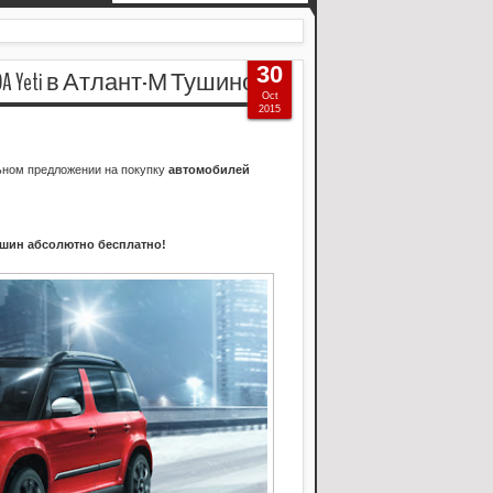
30
A Yeti в Атлант-М Тушино
Oct
2015
ьном предложении на покупку
автомобилей
 шин абсолютно бесплатно!