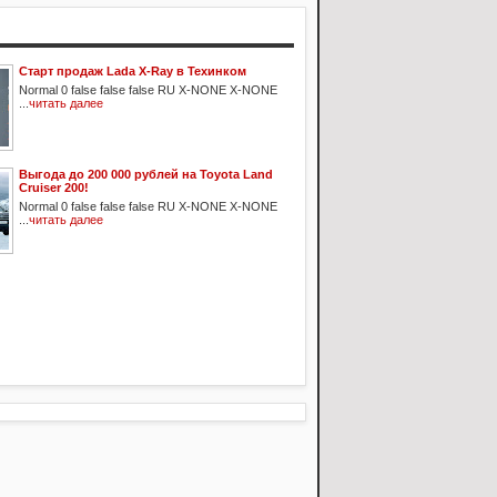
Старт продаж Lada X-Ray в Техинком
Normal 0 false false false RU X-NONE X-NONE
...
читать далее
Выгода до 200 000 рублей на Toyota Land
Cruiser 200!
Normal 0 false false false RU X-NONE X-NONE
...
читать далее