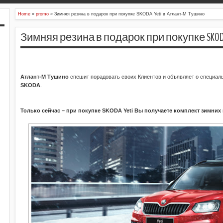
Home
»
promo
»
Зимняя резина в подарок при покупке SKODA Yeti в Атлант-М Тушино
Зимняя резина в подарок при покупке SKOD
Атлант-М Тушино
спешит порадовать своих Клиентов и объявляет о специал
SKODA
.
Только сейчас – при покупке SKODA Yeti Вы получаете комплект зимних