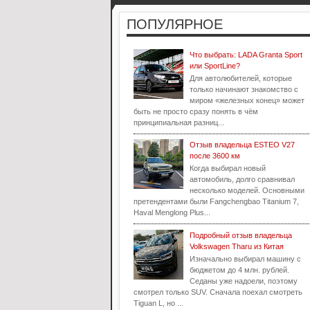
ПОПУЛЯРНОЕ
Что выбрать: LADA Granta Sport
или SportLine?
Для автолюбителей, которые
только начинают знакомство с
миром «железных конец» может
быть не просто сразу понять в чём
принципиальная разниц...
Отзыв владельца ESTEO V27
после 3600 км
Когда выбирал новый
автомобиль, долго сравнивал
несколько моделей. Основными
претендентами были Fangchengbao Titanium 7,
Haval Menglong Plus...
Подробный отзыв владельца
Volkswagen Tharu из Китая
Изначально выбирал машину с
бюджетом до 4 млн. рублей.
Седаны уже надоели, поэтому
смотрел только SUV. Сначала поехал смотреть
Tiguan L, но ...