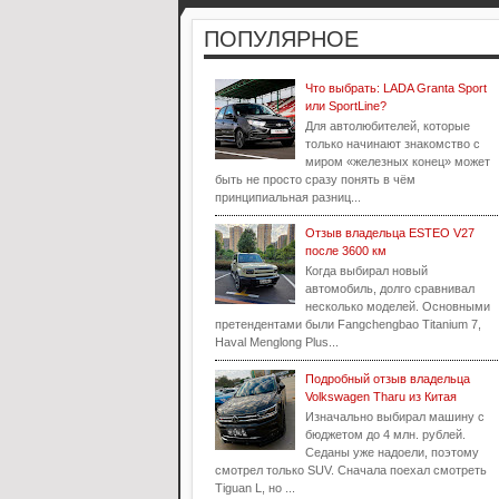
ПОПУЛЯРНОЕ
Что выбрать: LADA Granta Sport
или SportLine?
Для автолюбителей, которые
только начинают знакомство с
миром «железных конец» может
быть не просто сразу понять в чём
принципиальная разниц...
Отзыв владельца ESTEO V27
после 3600 км
Когда выбирал новый
автомобиль, долго сравнивал
несколько моделей. Основными
претендентами были Fangchengbao Titanium 7,
Haval Menglong Plus...
Подробный отзыв владельца
Volkswagen Tharu из Китая
Изначально выбирал машину с
бюджетом до 4 млн. рублей.
Седаны уже надоели, поэтому
смотрел только SUV. Сначала поехал смотреть
Tiguan L, но ...