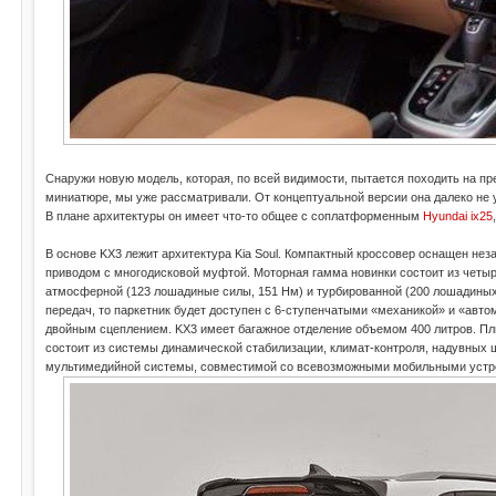
Снаружи новую модель, которая, по всей видимости, пытается походить на 
миниатюре, мы уже рассматривали. От концептуальной версии она далеко не 
В плане архитектуры он имеет что-то общее с соплатформенным
Hyundai ix25
В основе KX3 лежит архитектура Kia Soul. Компактный кроссовер оснащен н
приводом с многодисковой муфтой. Моторная гамма новинки состоит из четыр
атмосферной (123 лошадиные силы, 151 Нм) и турбированной (200 лошадиных 
передач, то паркетник будет доступен с 6-ступенчатыми «механикой» и «авто
двойным сцеплением. KX3 имеет багажное отделение объемом 400 литров. Пл
состоит из системы динамической стабилизации, климат-контроля, надувных 
мультимедийной системы, совместимой со всевозможными мобильными устр