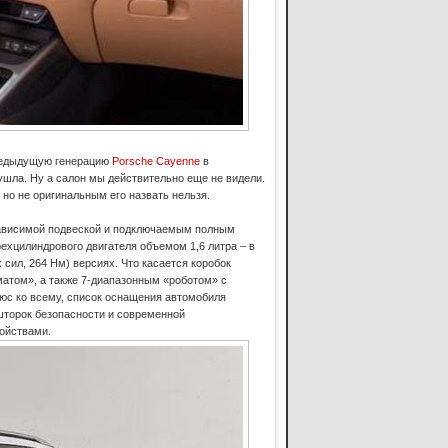
предыдущую генерацию
Porsche Cayenne
в
ушла. Ну а салон мы действительно еще не видели.
, но не оригинальным его назвать нельзя.
езависимой подвеской и подключаемым полным
ехцилиндрового двигателя объемом 1,6 литра – в
сил, 264 Нм) версиях. Что касается коробок
матом», а также 7-диапазонным «роботом» с
юс ко всему, список оснащения автомобиля
шторок безопасности и современной
ойствами.