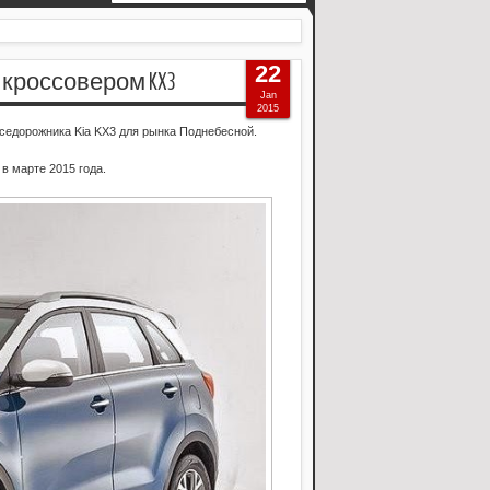
22
 кроссовером KX3
Jan
2015
едорожника Kia KX3 для рынка Поднебесной.
в марте 2015 года.