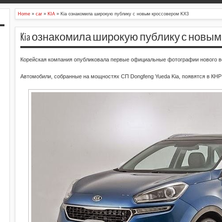
Home
»
car
»
KIA
»
Kia ознакомила широкую публику с новым кроссовером KX3
Kia ознакомила широкую публику с новым
Корейская компания опубликовала первые официальные фотографии нового вс
Автомобили, собранные на мощностях СП Dongfeng Yueda Kia, появятся в КНР 