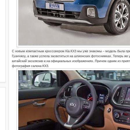
С новым компактным кроссовером Kia KX3 мы уже знакомы – модель была пре
Гуанчжоу, а также успела засветиться на шпионских фотоснимках. Теперь же
китайский эксклюзив и на официальных изображениях. Причем одним из прият
фотография салона KX3.