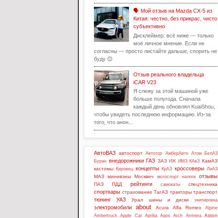
🗣️ Мой отзыв на Mazda CX-5 из
Китая: честно, без прикрас, чисто
субъективно
Дисклеймер: всё ниже — только
моё личное мнение. Если не
согласны — просто листайте дальше, спорить не
буду 😊
Отзыв реального владельца
iCAR V23
Я слежу за этой машиной уже
больше полугода. Сначала
каждый день обновлял KuaiShou,
чтобы увидеть последнюю информацию. Из-за
того, что анон...
АвтоВАЗ
автоспорт
Автотор
АмберАвто
Атом
БелАЗ
внедорожники
ГАЗ
ЗАЗ
КамАЗ
Буран
ИЖ
ИМЗ
КАвЗ
концепты
кроссоверы
кастомы
Кировец
КрАЗ
ЛиАЗ
отзывы
МАЗ
минивэны
Москвич
мотоспорт
налоги
рейтинги
ПАЗ
ПДД
спецтехника
самокаты
спорткары
страхование
ТагАЗ
тракторы
транспорт
тюнинг
УАЗ
Урал
шины и диски
экипировка
about
электромобили
Acura
Alfa Romeo
Alpine
Aston
Ambertruck
Apple Car
Aprilia
Aqos
Arch
Arrinera