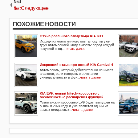
Next
NextСледующее
ПОХОЖИЕ НОВОСТИ
Отзыв реального владельца KIA KX1
Исходя из моего личного опыта покупки уже
двух автомобилей, могу сказать: перед каждой
покупкой я тщ...
читать далее
Искренний отзыв про новый KIA Carnival 4
Автомобиль, который действительно не имеет
аналогов, если говорить о сочетании
универсальности и фун...
читать далее
KIA EV9: новый hitech-кроссовер с
возможностью расширения функций
Флагманский кроссовер EV9 будет выпущен на
рынок в 2024 году и уже является одним из
самых ожидаемых...
читать далее