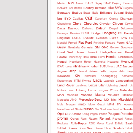
Audi
Martin
BAIC
Bajaj
BAW
Beijing
Avenir
Belarus
bike
BMW
BelGee
Bentley
Bestune
Bell
Benelli
Bogdan
Borgward
Brabus
Brilliance
Bugatti
Buick
Brass Balls
car
bus
BYD
Cadillac
Changan
Caterham
Cezeta
Chery
Chevrolet
Citroen
Chrysler
Changfeng
Cowin
Datsun
Dacia
Daewoo
Daihatsu
Deepal
DeLorean
Dongfeng
DFSK
Dodge
DS
Ducati
Derways
Devolro
Emgrand
Evolute
Exeed
FAW
ESTEO
Evolution
FB
Fiat
Ford
Ferrari
Foton
GAC
Mondial
Forthing
Forward
Geely
Genesis
GM
GMC
Gemballa
Gonow
Goodyear
Great Wall
Haima
Harley-Davidson
Haval
Hankook
Honda
Hawtai
Hennessey
Hero
HINO
HiPhi
HONDURAS
Hyundai
Hongqi
Hoonicorn
Hover
Huanghai
Huasong
Infiniti
Iran-Khodro
ISUZU
JAC
Jaecoo
iCAR
Icona
Iveco
Jeep
Jaguar
Jetour
Jetta
Jeland
Jiayue
Jidu
Kaiyi
KIA
Kawasaki
Koenigsegg
Knewstar
Komatsu
Lada
KTM
Kymco
Lamborghini
Krautmotors
Lagonda
Land Rover
Lexus
Lifan
Lincoln
Landwind
Lightning
Lit
LiXiang
Lotus
Luxgen
Mahindra
Motors
Livan
M1nsk
Mazda
MAN
Maserati
McLaren
Marussia
Membat
Mercedes-Benz
Mitsubishi
MG
Mini
Mercedes-AMG
moto
Mole
Morgan
Moto Guzzi
MPM
MV Agusta
Nissan
Omoda
NanoFlowcell
Nikola
Niu
Nordcross
Norton
Opel
Peugeot
Porsche
ORA
Oshan
Oting
Pagani
Panoz
promo
Renault
Qoros
Ravon
Ram
Rezvani
Rimac
Rolls-Royce
Saab
Rockstar
ROX Motor
Royal Enfield
SAIPA
Scania
Seat
Sinotruk
Scion
Shanxi
Shoei
Sitrak
Skoda
Smart