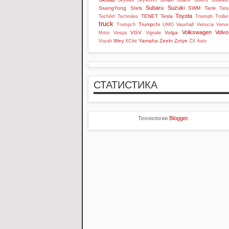
Skywell
Skyworth
Solaris
Sollers
Soueast
Subaru
Suzuki
SsangYong
Stels
SWM
Tank
Tata
Toyota
TENET
Tesla
TechArt
Techrules
Triumph
Troller
truck
Trumpchi
Trumpch
UMO
Vauxhall
Venucia
Verve
Volkswagen
Volvo
VGV
Volga
Moto
Vespa
Vignale
Wey
Yamaha
Zeekr
Zotye
Voyah
XCite
ZX Auto
СТАТИСТИКА
Технологии
Blogger
.