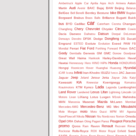
Aston
Ambertruck
Apple Car
Aprilia
Aqos
Arch
Arrinera
Audi
Martin
BAIC
Bajaj
BAW
Beijing
Avenir
Belarus
bike
BMW
BelGee
Bentley
Bestune
Bell
Benelli
Bogdan
Borgward
Brabus
Brilliance
Bugatti
Buick
Brass Balls
car
bus
BYD
Cadillac
Changan
Caterham
Cezeta
Chery
Chevrolet
Citroen
Chrysler
Changfeng
Cowin
Datsun
Dacia
Daewoo
Daihatsu
Deepal
DeLorean
Dongfeng
DFSK
Dodge
DS
Ducati
Derways
Devolro
Emgrand
Evolute
Exeed
FAW
ESTEO
Evolution
FB
Fiat
Ford
Ferrari
Foton
GAC
Mondial
Forthing
Forward
Geely
Genesis
GM
GMC
Gemballa
Gonow
Goodyear
Great Wall
Haima
Harley-Davidson
Haval
Hankook
Honda
Hawtai
Hennessey
Hero
HINO
HiPhi
HONDURAS
Hyundai
Hongqi
Hoonicorn
Hover
Huanghai
Huasong
Infiniti
Iran-Khodro
ISUZU
JAC
Jaecoo
iCAR
Icona
Iveco
Jeep
Jaguar
Jetour
Jetta
Jeland
Jiayue
Jidu
Kaiyi
KIA
Kawasaki
Koenigsegg
Knewstar
Komatsu
Lada
KTM
Kymco
Lamborghini
Krautmotors
Lagonda
Land Rover
Lexus
Lifan
Lincoln
Landwind
Lightning
Lit
LiXiang
Lotus
Luxgen
Mahindra
Motors
Livan
M1nsk
Mazda
MAN
Maserati
McLaren
Marussia
Membat
Mercedes-Benz
Mitsubishi
MG
Mini
Mercedes-AMG
moto
Mole
Morgan
Moto Guzzi
MPM
MV Agusta
Nissan
Omoda
NanoFlowcell
Nikola
Niu
Nordcross
Norton
Opel
Peugeot
Porsche
ORA
Oshan
Oting
Pagani
Panoz
promo
Renault
Qoros
Ravon
Ram
Rezvani
Rimac
Rolls-Royce
Saab
Rockstar
ROX Motor
Royal Enfield
SAIPA
Scania
Seat
Sinotruk