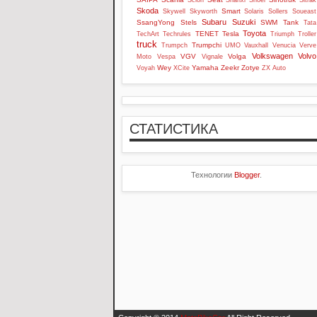
Scion
Shanxi
Shoei
Sitrak
Skoda
Smart
Skywell
Skyworth
Solaris
Sollers
Soueast
Subaru
Suzuki
SsangYong
Stels
SWM
Tank
Tata
Toyota
TENET
Tesla
TechArt
Techrules
Triumph
Troller
truck
Trumpchi
Trumpch
UMO
Vauxhall
Venucia
Verve
Volkswagen
Volvo
VGV
Volga
Moto
Vespa
Vignale
Wey
Yamaha
Zeekr
Zotye
Voyah
XCite
ZX Auto
СТАТИСТИКА
Технологии
Blogger
.