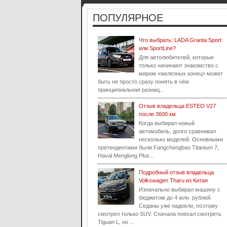
ПОПУЛЯРНОЕ
Что выбрать: LADA Granta Sport
или SportLine?
Для автолюбителей, которые
только начинают знакомство с
миром «железных конец» может
быть не просто сразу понять в чём
принципиальная разниц...
Отзыв владельца ESTEO V27
после 3600 км
Когда выбирал новый
автомобиль, долго сравнивал
несколько моделей. Основными
претендентами были Fangchengbao Titanium 7,
Haval Menglong Plus...
Подробный отзыв владельца
Volkswagen Tharu из Китая
Изначально выбирал машину с
бюджетом до 4 млн. рублей.
Седаны уже надоели, поэтому
смотрел только SUV. Сначала поехал смотреть
Tiguan L, но ...