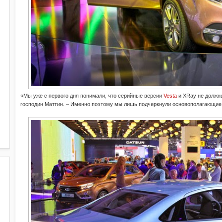
«Мы уже с первого дня понимали, что серийные версии
Vesta
и XRay не должны
господин Маттин. – Именно поэтому мы лишь подчеркнули основополагающие