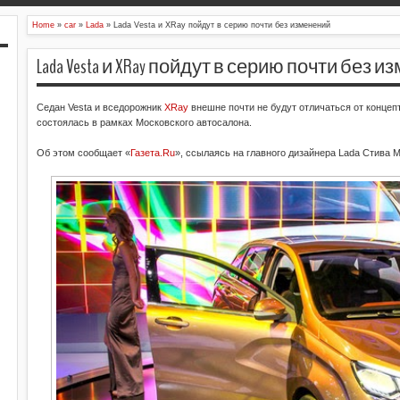
Home
»
car
»
Lada
»
Lada Vesta и XRay пойдут в серию почти без изменений
Lada Vesta и XRay пойдут в серию почти без 
Седан Vesta и вседорожник
XRay
внешне почти не будут отличаться от конце
состоялась в рамках Московского автосалона.
Об этом сообщает «
Газета.Ru
», ссылаясь на главного дизайнера Lada Стива М