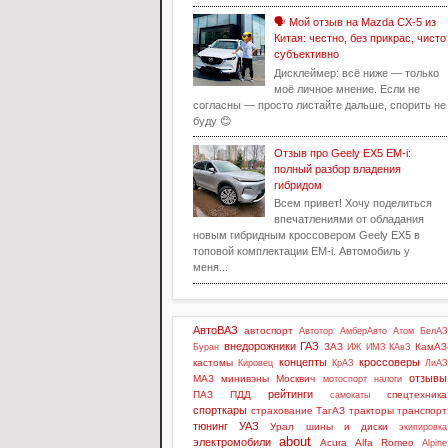
🗣️ Мой отзыв на Mazda CX-5 из
Китая: честно, без прикрас, чисто
субъективно
Дисклеймер: всё ниже — только
моё личное мнение. Если не
согласны — просто листайте дальше, спорить не
буду 😊
Отзыв про Geely EX5 EM-i:
полный разбор владения
гибридом
Всем привет! Хочу поделиться
впечатлениями от обладания
новым гибридным кроссовером Geely EX5 в
топовой комплектации EM-i. Автомобиль у
меня...
АвтоВАЗ
автоспорт
Автотор
АмберАвто
Атом
БелАЗ
внедорожники
ГАЗ
ЗАЗ
КамАЗ
Буран
ИЖ
ИМЗ
КАвЗ
концепты
кроссоверы
кастомы
Кировец
КрАЗ
ЛиАЗ
отзывы
МАЗ
минивэны
Москвич
мотоспорт
налоги
рейтинги
ПАЗ
ПДД
спецтехника
самокаты
спорткары
страхование
ТагАЗ
тракторы
транспорт
тюнинг
УАЗ
Урал
шины и диски
экипировка
about
электромобили
Acura
Alfa Romeo
Alpine