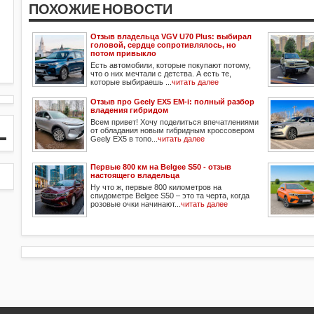
ПОХОЖИЕ НОВОСТИ
Отзыв владельца VGV U70 Plus: выбирал
головой, сердце сопротивлялось, но
потом привыкло
Есть автомобили, которые покупают потому,
что о них мечтали с детства. А есть те,
которые выбираешь ...
читать далее
Отзыв про Geely EX5 EM-i: полный разбор
владения гибридом
Всем привет! Хочу поделиться впечатлениями
от обладания новым гибридным кроссовером
Geely EX5 в топо...
читать далее
Первые 800 км на Belgee S50 - отзыв
настоящего владельца
Ну что ж, первые 800 километров на
спидометре Belgee S50 – это та черта, когда
розовые очки начинают...
читать далее