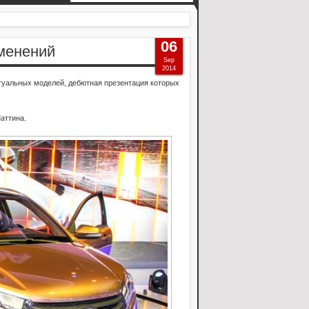
06
изменений
Sep
2014
птуальных моделей, дебютная презентация которых
аттина.