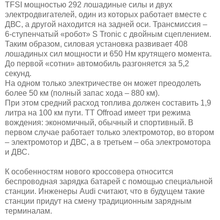
TFSI мощностью 292 лошадиные силы и двух
электродвигателей, один из которых работает вместе с
ДВС, а другой находится на задней оси. Трансмиссия –
6-ступенчатый «робот» S Tronic с двойным сцеплением.
Таким образом, силовая установка развивает 408
лошадиных сил мощности и 650 Нм крутящего момента.
До первой «сотни» автомобиль разгоняется за 5,2
секунд.
На одном только электричестве он может преодолеть
более 50 км (полный запас хода – 880 км).
При этом средний расход топлива должен составить 1,9
литра на 100 км пути. TT Offroad имеет три режима
вождения: экономичный, обычный и спортивный. В
первом случае работает только электромотор, во втором
– электромотор и ДВС, а в третьем – оба электромотора
и ДВС.
К особенностям нового кроссовера относится
беспроводная зарядка батарей с помощью специальной
станции. Инженеры Audi считают, что в будущем такие
станции придут на смену традиционным зарядным
терминалам.