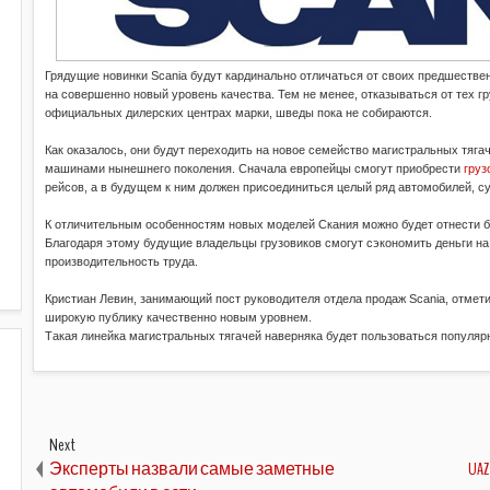
Грядущие новинки Scania будут кардинально отличаться от своих предшеств
на совершенно новый уровень качества. Тем не менее, отказываться от тех г
официальных дилерских центрах марки, шведы пока не собираются.
Как оказалось, они будут переходить на новое семейство магистральных тягач
машинами нынешнего поколения. Сначала европейцы смогут приобрести
груз
рейсов, а в будущем к ним должен присоединиться целый ряд автомобилей, с
К отличительным особенностям новых моделей Скания можно будет отнести б
Благодаря этому будущие владельцы грузовиков смогут сэкономить деньги на 
производительность труда.
Кристиан Левин, занимающий пост руководителя отдела продаж Scania, отметил
широкую публику качественно новым уровнем.
Такая линейка магистральных тягачей наверняка будет пользоваться популяр
Next
Эксперты назвали самые заметные
UA