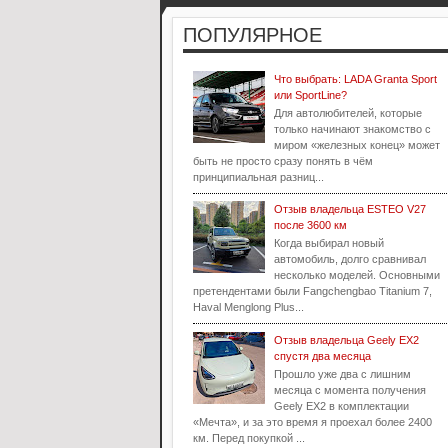
ПОПУЛЯРНОЕ
Что выбрать: LADA Granta Sport
или SportLine?
Для автолюбителей, которые
только начинают знакомство с
миром «железных конец» может
быть не просто сразу понять в чём
принципиальная разниц...
Отзыв владельца ESTEO V27
после 3600 км
Когда выбирал новый
автомобиль, долго сравнивал
несколько моделей. Основными
претендентами были Fangchengbao Titanium 7,
Haval Menglong Plus...
Отзыв владельца Geely EX2
спустя два месяца
Прошло уже два с лишним
месяца с момента получения
Geely EX2 в комплектации
«Мечта», и за это время я проехал более 2400
км. Перед покупкой ...