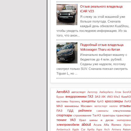
Отзыв реального владельца
iCAR V23
Я слежу за этой машиной уже
больше полугода. Сначала
каждый день обновлял KuaiShou,
чтобы увидеть последнюю информацию. Из-за
того, что анон...
Подробный отзыв владельца
Volkswagen Tharu из Китая
Изначально выбирал машину с
бюджетом до 4 млн. рублей.
Седаны уже надоели, поэтому
смотрел только SUV. Сначала поехал смотреть
Tiguan L, но ...
АвтоВАЗ
автоспорт
Автотор
АмберАвто
Атом
БелАЗ
внедорожники
ГАЗ
ЗАЗ
КамАЗ
Буран
ИЖ
ИМЗ
КАвЗ
концепты
кроссоверы
кастомы
Кировец
КрАЗ
ЛиАЗ
отзывы
МАЗ
минивэны
Москвич
мотоспорт
налоги
рейтинги
ПАЗ
ПДД
спецтехника
самокаты
спорткары
страхование
ТагАЗ
тракторы
транспорт
тюнинг
УАЗ
Урал
шины и диски
экипировка
about
электромобили
Acura
Alfa Romeo
Alpine
Aston
Ambertruck
Apple Car
Aprilia
Aqos
Arch
Arrinera