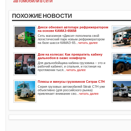
автомобили в сети
ПОХОЖИЕ НОВОСТИ
Дикси обновил автопарк рефрижератором
на основе КАМАЗ-65658
Сеть магазинов «Дикси» пополнила свой
логистический парк новым рефрижератором
на базе шасси КАМАЗ-65...
читать далее
Дом на колесах: Как превратить кабину
дальнобоя в оазис комфорта
Для дальнобойщика кабина грузовика – это и
рабочий кабинет, и спальня, и гостиная на
протяжении тыся...
читать далее
Плюсы и минусы грузовиков Ситрак С7Н
Серия грузовых автомобилей Sitrak C7H уже
объективно (для российского рынка)
привлекает внимание сво...
читать далее