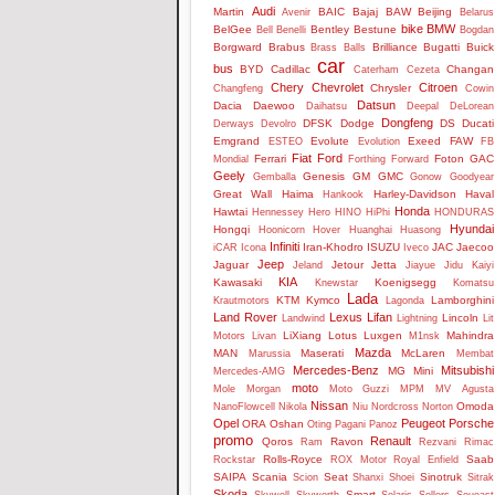
Audi
Martin
BAIC
Bajaj
BAW
Beijing
Avenir
Belarus
bike
BMW
BelGee
Bentley
Bestune
Bell
Benelli
Bogdan
Borgward
Brabus
Brilliance
Bugatti
Buick
Brass Balls
car
bus
BYD
Cadillac
Changan
Caterham
Cezeta
Chery
Chevrolet
Citroen
Chrysler
Changfeng
Cowin
Datsun
Dacia
Daewoo
Daihatsu
Deepal
DeLorean
Dongfeng
DFSK
Dodge
DS
Ducati
Derways
Devolro
Emgrand
Evolute
Exeed
FAW
ESTEO
Evolution
FB
Fiat
Ford
Ferrari
Foton
GAC
Mondial
Forthing
Forward
Geely
Genesis
GM
GMC
Gemballa
Gonow
Goodyear
Great Wall
Haima
Harley-Davidson
Haval
Hankook
Honda
Hawtai
Hennessey
Hero
HINO
HiPhi
HONDURAS
Hyundai
Hongqi
Hoonicorn
Hover
Huanghai
Huasong
Infiniti
Iran-Khodro
ISUZU
JAC
Jaecoo
iCAR
Icona
Iveco
Jeep
Jaguar
Jetour
Jetta
Jeland
Jiayue
Jidu
Kaiyi
KIA
Kawasaki
Koenigsegg
Knewstar
Komatsu
Lada
KTM
Kymco
Lamborghini
Krautmotors
Lagonda
Land Rover
Lexus
Lifan
Lincoln
Landwind
Lightning
Lit
LiXiang
Lotus
Luxgen
Mahindra
Motors
Livan
M1nsk
Mazda
MAN
Maserati
McLaren
Marussia
Membat
Mercedes-Benz
Mitsubishi
MG
Mini
Mercedes-AMG
moto
Mole
Morgan
Moto Guzzi
MPM
MV Agusta
Nissan
Omoda
NanoFlowcell
Nikola
Niu
Nordcross
Norton
Opel
Peugeot
Porsche
ORA
Oshan
Oting
Pagani
Panoz
promo
Renault
Qoros
Ravon
Ram
Rezvani
Rimac
Rolls-Royce
Saab
Rockstar
ROX Motor
Royal Enfield
SAIPA
Scania
Seat
Sinotruk
Scion
Shanxi
Shoei
Sitrak
Skoda
Smart