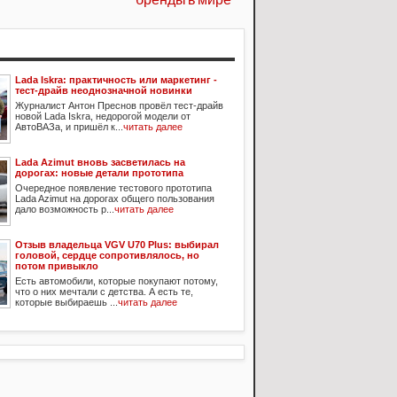
бренды в мире
Lada Iskra: практичность или маркетинг -
тест-драйв неоднозначной новинки
Журналист Антон Преснов провёл тест-драйв
новой Lada Iskra, недорогой модели от
АвтоВАЗа, и пришёл к...
читать далее
Lada Azimut вновь засветилась на
дорогах: новые детали прототипа
Очередное появление тестового прототипа
Lada Azimut на дорогах общего пользования
дало возможность р...
читать далее
Отзыв владельца VGV U70 Plus: выбирал
головой, сердце сопротивлялось, но
потом привыкло
Есть автомобили, которые покупают потому,
что о них мечтали с детства. А есть те,
которые выбираешь ...
читать далее