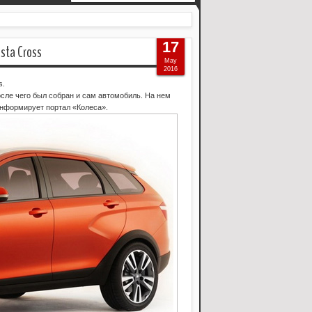
17
a Cross
May
2016
s.
осле чего был собран и сам автомобиль. На нем
информирует портал «Колеса».