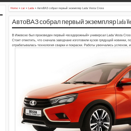
Home
»
car
»
Lada
»
АвтоВАЗ собрал первый экземпляр Lada Vesta Cross
АвтоВАЗ собрал первый экземпляр Lada Vest
В Ижевске был произведен первый «вседорожный» универсал Lada Vesta Cros
Стоит отметить, что сначала заводчане изготовили кузов грядущей новинки, п
отрабатывалась технология сварки и покраски. Работы увенчались успехом, 