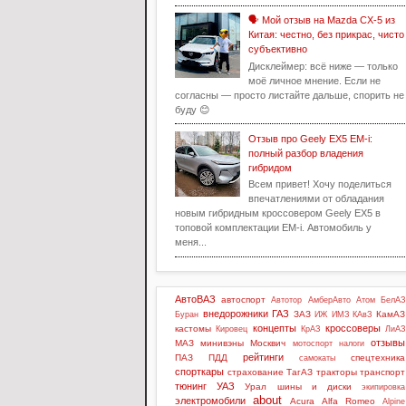
🗣️ Мой отзыв на Mazda CX-5 из
Китая: честно, без прикрас, чисто
субъективно
Дисклеймер: всё ниже — только
моё личное мнение. Если не
согласны — просто листайте дальше, спорить не
буду 😊
Отзыв про Geely EX5 EM-i:
полный разбор владения
гибридом
Всем привет! Хочу поделиться
впечатлениями от обладания
новым гибридным кроссовером Geely EX5 в
топовой комплектации EM-i. Автомобиль у
меня...
АвтоВАЗ
автоспорт
Автотор
АмберАвто
Атом
БелАЗ
внедорожники
ГАЗ
ЗАЗ
КамАЗ
Буран
ИЖ
ИМЗ
КАвЗ
концепты
кроссоверы
кастомы
Кировец
КрАЗ
ЛиАЗ
отзывы
МАЗ
минивэны
Москвич
мотоспорт
налоги
рейтинги
ПАЗ
ПДД
спецтехника
самокаты
спорткары
страхование
ТагАЗ
тракторы
транспорт
тюнинг
УАЗ
Урал
шины и диски
экипировка
about
электромобили
Acura
Alfa Romeo
Alpine