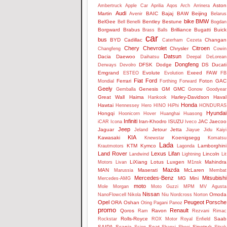
Aston
Ambertruck
Apple Car
Aprilia
Aqos
Arch
Arrinera
Audi
Martin
BAIC
Bajaj
BAW
Beijing
Avenir
Belarus
bike
BMW
BelGee
Bentley
Bestune
Bell
Benelli
Bogdan
Borgward
Brabus
Brilliance
Bugatti
Buick
Brass Balls
car
bus
BYD
Cadillac
Changan
Caterham
Cezeta
Chery
Chevrolet
Citroen
Chrysler
Changfeng
Cowin
Datsun
Dacia
Daewoo
Daihatsu
Deepal
DeLorean
Dongfeng
DFSK
Dodge
DS
Ducati
Derways
Devolro
Emgrand
Evolute
Exeed
FAW
ESTEO
Evolution
FB
Fiat
Ford
Ferrari
Foton
GAC
Mondial
Forthing
Forward
Geely
Genesis
GM
GMC
Gemballa
Gonow
Goodyear
Great Wall
Haima
Harley-Davidson
Haval
Hankook
Honda
Hawtai
Hennessey
Hero
HINO
HiPhi
HONDURAS
Hyundai
Hongqi
Hoonicorn
Hover
Huanghai
Huasong
Infiniti
Iran-Khodro
ISUZU
JAC
Jaecoo
iCAR
Icona
Iveco
Jeep
Jaguar
Jetour
Jetta
Jeland
Jiayue
Jidu
Kaiyi
KIA
Kawasaki
Koenigsegg
Knewstar
Komatsu
Lada
KTM
Kymco
Lamborghini
Krautmotors
Lagonda
Land Rover
Lexus
Lifan
Lincoln
Landwind
Lightning
Lit
LiXiang
Lotus
Luxgen
Mahindra
Motors
Livan
M1nsk
Mazda
MAN
Maserati
McLaren
Marussia
Membat
Mercedes-Benz
Mitsubishi
MG
Mini
Mercedes-AMG
moto
Mole
Morgan
Moto Guzzi
MPM
MV Agusta
Nissan
Omoda
NanoFlowcell
Nikola
Niu
Nordcross
Norton
Opel
Peugeot
Porsche
ORA
Oshan
Oting
Pagani
Panoz
promo
Renault
Qoros
Ravon
Ram
Rezvani
Rimac
Rolls-Royce
Saab
Rockstar
ROX Motor
Royal Enfield
SAIPA
Scania
Seat
Sinotruk