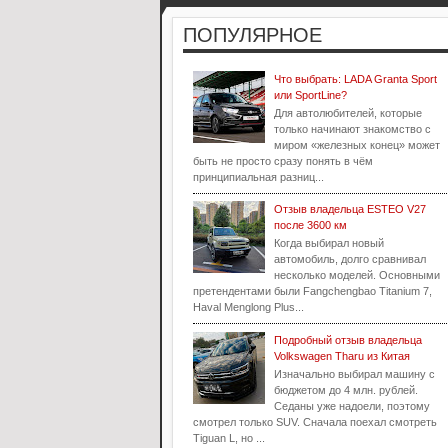
ПОПУЛЯРНОЕ
Что выбрать: LADA Granta Sport
или SportLine?
Для автолюбителей, которые
только начинают знакомство с
миром «железных конец» может
быть не просто сразу понять в чём
принципиальная разниц...
Отзыв владельца ESTEO V27
после 3600 км
Когда выбирал новый
автомобиль, долго сравнивал
несколько моделей. Основными
претендентами были Fangchengbao Titanium 7,
Haval Menglong Plus...
Подробный отзыв владельца
Volkswagen Tharu из Китая
Изначально выбирал машину с
бюджетом до 4 млн. рублей.
Седаны уже надоели, поэтому
смотрел только SUV. Сначала поехал смотреть
Tiguan L, но ...