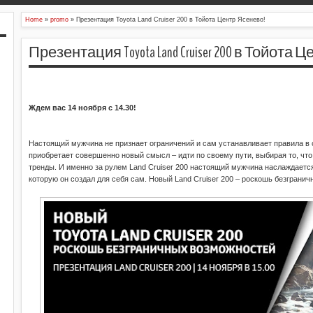
Home
»
promo
»
Презентация Toyota Land Cruiser 200 в Тойота Центр Ясенево!
Презентация Toyota Land Cruiser 200 в Тойота
Ждем вас 14 ноября с 14.30!
Настоящий мужчина не признает ограничений и сам устанавливает правила в 
приобретает совершенно новый смысл – идти по своему пути, выбирая то, что 
тренды. И именно за рулем Land Cruiser 200 настоящий мужчина наслаждает
которую он создал для себя сам. Новый Land Cruiser 200 – роскошь безграни