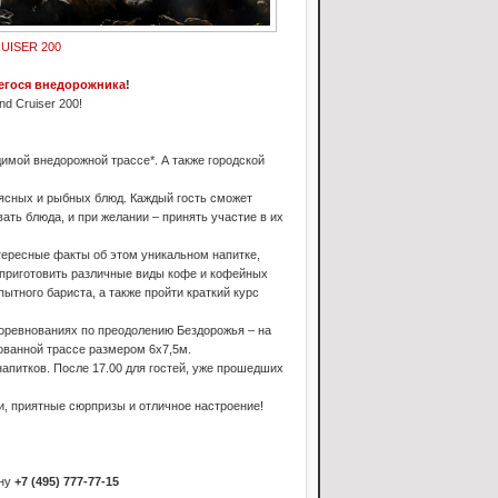
UISER 200
щегося внедорожника
!
d Cruiser 200!
имой внедорожной трассе*. А также городской
ясных и рыбных блюд. Каждый гость сможет
ать блюда, и при желании – принять участие в их
тересные факты об этом уникальном напитке,
 приготовить различные виды кофе и кофейных
тного бариста, а также пройти краткий курс
оревнованиях по преодолению Бездорожья – на
ованной трассе размером 6х7,5м.
напитков. После 17.00 для гостей, уже прошедших
и, приятные сюрпризы и отличное настроение!
ону
+7 (495) 777-77-15