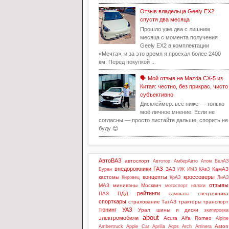
Отзыв владельца Geely EX2
спустя два месяца
Прошло уже два с лишним
месяца с момента получения
Geely EX2 в комплектации
«Мечта», и за это время я проехал более 2400
км. Перед покупкой ...
🗣️ Мой отзыв на Mazda CX-5 из
Китая: честно, без прикрас, чисто
субъективно
Дисклеймер: всё ниже — только
моё личное мнение. Если не
согласны — просто листайте дальше, спорить не
буду 😊
АвтоВАЗ
автоспорт
Автотор
АмберАвто
Атом
БелАЗ
внедорожники
ГАЗ
ЗАЗ
КамАЗ
Буран
ИЖ
ИМЗ
КАвЗ
концепты
кроссоверы
кастомы
Кировец
КрАЗ
ЛиАЗ
отзывы
МАЗ
минивэны
Москвич
мотоспорт
налоги
рейтинги
ПАЗ
ПДД
спецтехника
самокаты
спорткары
страхование
ТагАЗ
тракторы
транспорт
тюнинг
УАЗ
Урал
шины и диски
экипировка
about
электромобили
Acura
Alfa Romeo
Alpine
Aston
Ambertruck
Apple Car
Aprilia
Aqos
Arch
Arrinera