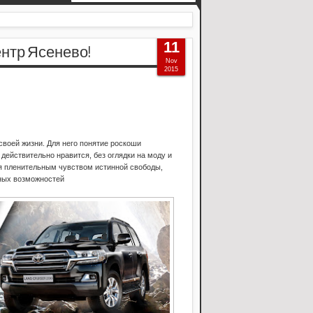
11
 Центр Ясенево!
Nov
2015
своей жизни. Для него понятие роскоши
действительно нравится, без оглядки на моду и
ся пленительным чувством истинной свободы,
чных возможностей