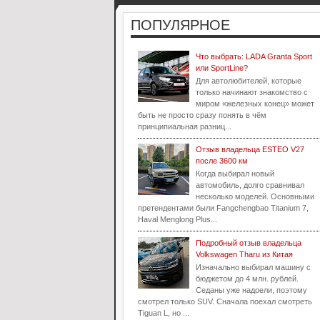
ПОПУЛЯРНОЕ
Что выбрать: LADA Granta Sport
или SportLine?
Для автолюбителей, которые
только начинают знакомство с
миром «железных конец» может
быть не просто сразу понять в чём
принципиальная разниц...
Отзыв владельца ESTEO V27
после 3600 км
Когда выбирал новый
автомобиль, долго сравнивал
несколько моделей. Основными
претендентами были Fangchengbao Titanium 7,
Haval Menglong Plus...
Подробный отзыв владельца
Volkswagen Tharu из Китая
Изначально выбирал машину с
бюджетом до 4 млн. рублей.
Седаны уже надоели, поэтому
смотрел только SUV. Сначала поехал смотреть
Tiguan L, но ...