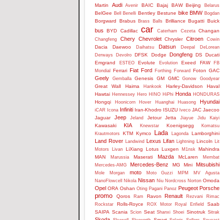
Audi
Martin
BAIC
Bajaj
BAW
Beijing
Avenir
Belarus
bike
BMW
BelGee
Bentley
Bestune
Bell
Benelli
Bogdan
Borgward
Brabus
Brilliance
Bugatti
Buick
Brass Balls
car
bus
BYD
Cadillac
Changan
Caterham
Cezeta
Chery
Chevrolet
Citroen
Chrysler
Changfeng
Cowin
Datsun
Dacia
Daewoo
Daihatsu
Deepal
DeLorean
Dongfeng
DFSK
Dodge
DS
Ducati
Derways
Devolro
Emgrand
Evolute
Exeed
FAW
ESTEO
Evolution
FB
Fiat
Ford
Ferrari
Foton
GAC
Mondial
Forthing
Forward
Geely
Genesis
GM
GMC
Gemballa
Gonow
Goodyear
Great Wall
Haima
Harley-Davidson
Haval
Hankook
Honda
Hawtai
Hennessey
Hero
HINO
HiPhi
HONDURAS
Hyundai
Hongqi
Hoonicorn
Hover
Huanghai
Huasong
Infiniti
Iran-Khodro
ISUZU
JAC
Jaecoo
iCAR
Icona
Iveco
Jeep
Jaguar
Jetour
Jetta
Jeland
Jiayue
Jidu
Kaiyi
KIA
Kawasaki
Koenigsegg
Knewstar
Komatsu
Lada
KTM
Kymco
Lamborghini
Krautmotors
Lagonda
Land Rover
Lexus
Lifan
Lincoln
Landwind
Lightning
Lit
LiXiang
Lotus
Luxgen
Mahindra
Motors
Livan
M1nsk
Mazda
MAN
Maserati
McLaren
Marussia
Membat
Mercedes-Benz
Mitsubishi
MG
Mini
Mercedes-AMG
moto
Mole
Morgan
Moto Guzzi
MPM
MV Agusta
Nissan
Omoda
NanoFlowcell
Nikola
Niu
Nordcross
Norton
Opel
Peugeot
Porsche
ORA
Oshan
Oting
Pagani
Panoz
promo
Renault
Qoros
Ravon
Ram
Rezvani
Rimac
Rolls-Royce
Saab
Rockstar
ROX Motor
Royal Enfield
SAIPA
Scania
Seat
Sinotruk
Scion
Shanxi
Shoei
Sitrak
Skoda
Smart