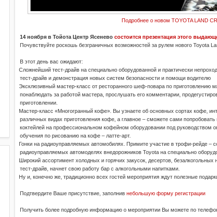
Подробнее о новом TOYOTA LAND CR
14 ноября в Тойота Центр Ясенево
состоится презентация этого выдаю
Почувствуйте роскошь безграничных возможностей за рулем нового Toyota Lan
В этот день вас ожидают:
·
Сложнейший тест-драйв на специально оборудованной и практически непроход
тест-драйв и демонстрация новых систем безопасности и помощи водителю
·
Эксклюзивный мастер-класс от ресторанного шеф-повара по приготовлению м
понаблюдать за работой мастера, прослушать его комментарии, продегустиров
приготовлении.
·
Мастер-класс «Многогранный кофе». Вы узнаете об основных сортах кофе, ин
различных видах приготовления кофе, а главное – сможете сами попробовать
коктейлей на профессиональном кофейном оборудовании под руководством опы
обучения по рисованию на кофе – латте-арт.
·
Гонки на радиоуправляемых автомобилях. Примите участие в трофи-рейде – с
радиоуправляемых автомоделях внедорожников Toyota на специально оборуд
·
Широкий ассортимент холодных и горячих закусок, десертов, безалкогольных 
тест-драйв, начнет свою работу бар с алкогольными напитками.
·
Ну и, конечно же, традиционно всех гостей мероприятия ждут полезные подарк
Подтвердите Ваше присутствие, заполнив
небольшую форму регистрации
Получить более подробную информацию о мероприятии Вы можете по телеф