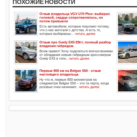
ПОХОЖИЕ НОВОСТИ
Отзыв владельца VGV U70 Plus: выбирал
головой, сердце сопротивлялось, но
потом привыкло
Есть автомобили, которые покупают потому,
что о них мечтали с детства. А есть те,
которые выбираешь ...
читать далее
Отзыв про Geely EX5 EM-i: полный разбор
владения гибридом
Всем привет! Хочу поделиться впечатлениями
от обладания новым гибридным кроссовером
Geely EX5 в топо...
читать далее
Первые 800 км на Belgee S50 - отзыв
настоящего владельца
Ну что ж, первые 800 километров на
спидометре Belgee S50 – это та черта, когда
розовые очки начинают...
читать далее