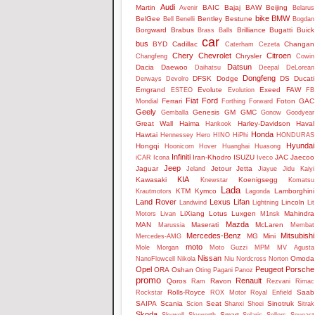
Audi
Martin
BAIC
Bajaj
BAW
Beijing
Avenir
Belarus
bike
BMW
BelGee
Bentley
Bestune
Bell
Benelli
Bogdan
Borgward
Brabus
Brilliance
Bugatti
Buick
Brass Balls
car
bus
BYD
Cadillac
Changan
Caterham
Cezeta
Chery
Chevrolet
Citroen
Chrysler
Changfeng
Cowin
Datsun
Dacia
Daewoo
Daihatsu
Deepal
DeLorean
Dongfeng
DFSK
Dodge
DS
Ducati
Derways
Devolro
Emgrand
Evolute
Exeed
FAW
ESTEO
Evolution
FB
Fiat
Ford
Ferrari
Foton
GAC
Mondial
Forthing
Forward
Geely
Genesis
GM
GMC
Gemballa
Gonow
Goodyear
Great Wall
Haima
Harley-Davidson
Haval
Hankook
Honda
Hawtai
Hennessey
Hero
HINO
HiPhi
HONDURAS
Hyundai
Hongqi
Hoonicorn
Hover
Huanghai
Huasong
Infiniti
Iran-Khodro
ISUZU
JAC
Jaecoo
iCAR
Icona
Iveco
Jeep
Jaguar
Jetour
Jetta
Jeland
Jiayue
Jidu
Kaiyi
KIA
Kawasaki
Koenigsegg
Knewstar
Komatsu
Lada
KTM
Kymco
Lamborghini
Krautmotors
Lagonda
Land Rover
Lexus
Lifan
Lincoln
Landwind
Lightning
Lit
LiXiang
Lotus
Luxgen
Mahindra
Motors
Livan
M1nsk
Mazda
MAN
Maserati
McLaren
Marussia
Membat
Mercedes-Benz
Mitsubishi
MG
Mini
Mercedes-AMG
moto
Mole
Morgan
Moto Guzzi
MPM
MV Agusta
Nissan
Omoda
NanoFlowcell
Nikola
Niu
Nordcross
Norton
Opel
Peugeot
Porsche
ORA
Oshan
Oting
Pagani
Panoz
promo
Renault
Qoros
Ravon
Ram
Rezvani
Rimac
Rolls-Royce
Saab
Rockstar
ROX Motor
Royal Enfield
SAIPA
Scania
Seat
Sinotruk
Scion
Shanxi
Shoei
Sitrak
Skoda
Smart