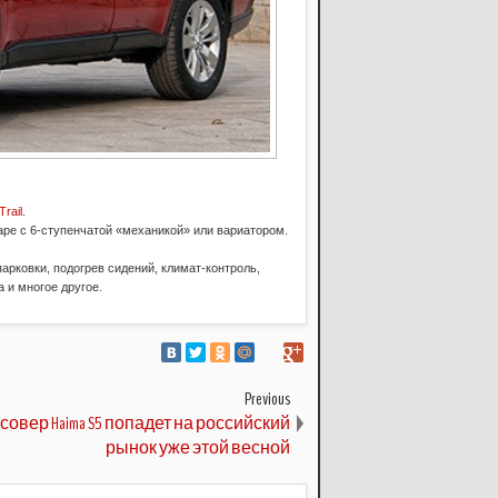
Trail
.
аре с 6-ступенчатой «механикой» или вариатором.
арковки, подогрев сидений, климат-контроль,
 и многое другое.
Previous
совер Haima S5 попадет на российский
рынок уже этой весной