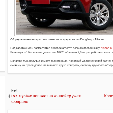
Сборку новинки наладят на совместном предприятии Dongfeng и Nissan.
Под капотом MX6 разместится силовой агрегат, позаимствованный у
Nissan X-
Речь идет о 114-сильном двигателе MR20 объемом 2,0 литра, работающем в п
Dongfeng MX6 получил камеру заднего вида, передний ультразвуковой датчик п
систему контроля давления в шинах, круиз-контроль, систему кругового обзора
Next
Lada Largus Cross попадет на конвейер уже в
Крос
феврале