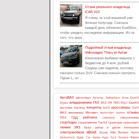
Отзыв реального владельца
iCAR V23
Я слежу за этой машиной уже
больше полугода. Сначала
каждый день обновлял KuaiShou,
чтобы увидеть последнюю информацию. Из-за
того, что анон...
Подробный отзыв владельца
Volkswagen Tharu из Китая
Изначально выбирал машину с
бюджетом до 4 млн. рублей.
Седаны уже надоели, поэтому
смотрел только SUV. Сначала поехал смотреть
Tiguan L, но ...
АвтоВАЗ
автоспорт
Автотор
АмберАвто
Атом
БелАЗ
внедорожники
ГАЗ
ЗАЗ
КамАЗ
Буран
ИЖ
ИМЗ
КАвЗ
концепты
кроссоверы
кастомы
Кировец
КрАЗ
ЛиАЗ
отзывы
МАЗ
минивэны
Москвич
мотоспорт
налоги
рейтинги
ПАЗ
ПДД
спецтехника
самокаты
спорткары
страхование
ТагАЗ
тракторы
транспорт
тюнинг
УАЗ
Урал
шины и диски
экипировка
about
электромобили
Acura
Alfa Romeo
Alpine
Aston
Ambertruck
Apple Car
Aprilia
Aqos
Arch
Arrinera