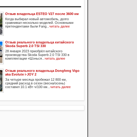
Отзыв владельца ESTEO V27 после 3600 км
Когда выбирал новый автомобиль, долго
сравнивал несколько моделей. Основными
претендентами были Fang...
читать далее
Отзыв реального владельца китайского
Skoda Superb 2.0 TSI 330
28 января 2023 приобрёл китайского
производства Skoda Superb 2.0 TSI 330 в
комплектации «Шэнься...
читать далее
Отзыв реального владельца Dongfeng Vigo
aka Evolute i-JOY 2
За четыре месяца пробежал 12 800 км,
средний расход в сезон (весна/осень)
составил 10.1 кВт·ч/100 км...
читать далее