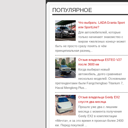
ПОПУЛЯРНОЕ
Что выбрать: LADA Granta Sport
или SportLine?
Для автолюбителей, которые
только начинают знакомство с
миром «железных конец» может
быть не просто сразу понять в чём
принципиальная разниц...
Отзыв владельца ESTEO V27
после 3600 км
Когда выбирал новый
автомобиль, долго сравнивал
несколько моделей. Основными
претендентами были Fangchengbao Titanium 7,
Haval Menglong Plus...
Отзыв владельца Geely EX2
спустя два месяца
Прошло уже два с лишним
месяца с момента получения
Geely EX2 в комплектации
«Мечта», и за это время я проехал более 2400
км. Перед покупкой ...