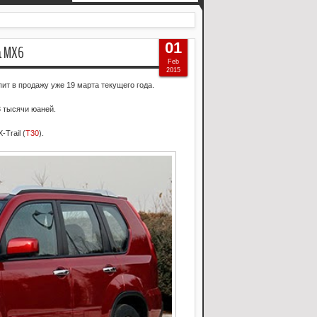
01
 MX6
Feb
2015
т в продажу уже 19 марта текущего года.
8 тысячи юаней.
Trail (
Т30
).