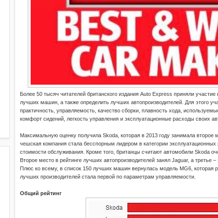
Более 50 тысяч читателей британского издания Auto Express приняли участие
лучших машин, а также определить лучших автопроизводителей. Для этого уч
практичность, управляемость, качество сборки, плавность хода, используемы
комфорт сидений, легкость управления и эксплуатационные расходы своих а
Максимальную оценку получила Skoda, которая в 2013 году занимала второе 
чешская компания стала бесспорным лидером в категории эксплуатационных 
стоимости обслуживания. Кроме того, британцы считают автомобили Skoda оч
Второе место в рейтинге лучших автопроизводителей занял Jaguar, а третье –
Плюс ко всему, в список 150 лучших машин вернулась модель MG6, которая р
лучших производителей стала первой по параметрам управляемости.
Общий рейтинг