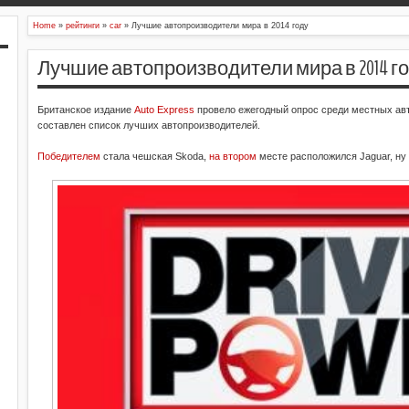
Home
»
рейтинги
»
car
»
Лучшие автопроизводители мира в 2014 году
Лучшие автопроизводители мира в 2014 г
Британское издание
Auto Express
провело ежегодный опрос среди местных авт
составлен список лучших автопроизводителей.
Победителем
стала чешская Skoda,
на втором
месте расположился Jaguar, ну