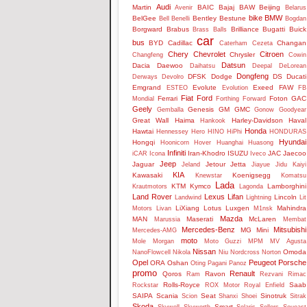
Audi
Martin
BAIC
Bajaj
BAW
Beijing
Avenir
Belarus
bike
BMW
BelGee
Bentley
Bestune
Bell
Benelli
Bogdan
Borgward
Brabus
Brilliance
Bugatti
Buick
Brass Balls
car
bus
BYD
Cadillac
Changan
Caterham
Cezeta
Chery
Chevrolet
Citroen
Chrysler
Changfeng
Cowin
Datsun
Dacia
Daewoo
Daihatsu
Deepal
DeLorean
Dongfeng
DFSK
Dodge
DS
Ducati
Derways
Devolro
Emgrand
Evolute
Exeed
FAW
ESTEO
Evolution
FB
Fiat
Ford
Ferrari
Foton
GAC
Mondial
Forthing
Forward
Geely
Genesis
GM
GMC
Gemballa
Gonow
Goodyear
Great Wall
Haima
Harley-Davidson
Haval
Hankook
Honda
Hawtai
Hennessey
Hero
HINO
HiPhi
HONDURAS
Hyundai
Hongqi
Hoonicorn
Hover
Huanghai
Huasong
Infiniti
Iran-Khodro
ISUZU
JAC
Jaecoo
iCAR
Icona
Iveco
Jeep
Jaguar
Jetour
Jetta
Jeland
Jiayue
Jidu
Kaiyi
KIA
Kawasaki
Koenigsegg
Knewstar
Komatsu
Lada
KTM
Kymco
Lamborghini
Krautmotors
Lagonda
Land Rover
Lexus
Lifan
Lincoln
Landwind
Lightning
Lit
LiXiang
Lotus
Luxgen
Mahindra
Motors
Livan
M1nsk
Mazda
MAN
Maserati
McLaren
Marussia
Membat
Mercedes-Benz
Mitsubishi
MG
Mini
Mercedes-AMG
moto
Mole
Morgan
Moto Guzzi
MPM
MV Agusta
Nissan
Omoda
NanoFlowcell
Nikola
Niu
Nordcross
Norton
Opel
Peugeot
Porsche
ORA
Oshan
Oting
Pagani
Panoz
promo
Renault
Qoros
Ravon
Ram
Rezvani
Rimac
Rolls-Royce
Saab
Rockstar
ROX Motor
Royal Enfield
SAIPA
Scania
Seat
Sinotruk
Scion
Shanxi
Shoei
Sitrak
Skoda
Smart