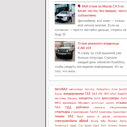
🗣️ Мой отзыв на Mazda CX-5 из
Китая: честно, без прикрас, чисто
субъективно
Дисклеймер: всё ниже — только
моё личное мнение. Если не
согласны — просто листайте дальше, спорить не
буду 😊
Отзыв реального владельца
iCAR V23
Я слежу за этой машиной уже
больше полугода. Сначала
каждый день обновлял KuaiShou,
чтобы увидеть последнюю информацию. Из-за
того, что анон...
АвтоВАЗ
автоспорт
Автотор
АмберАвто
Атом
БелАЗ
внедорожники
ГАЗ
ЗАЗ
КамАЗ
Буран
ИЖ
ИМЗ
КАвЗ
концепты
кроссоверы
кастомы
Кировец
КрАЗ
ЛиАЗ
отзывы
МАЗ
минивэны
Москвич
мотоспорт
налоги
рейтинги
ПАЗ
ПДД
спецтехника
самокаты
спорткары
страхование
ТагАЗ
тракторы
транспорт
тюнинг
УАЗ
Урал
шины и диски
экипировка
about
электромобили
Acura
Alfa Romeo
Alpine
Aston
Ambertruck
Apple Car
Aprilia
Aqos
Arch
Arrinera