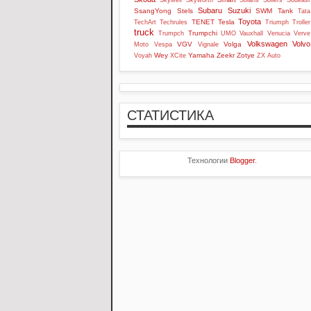
Skywell
Skyworth
Solaris
Sollers
Soueast
Subaru
Suzuki
SsangYong
Stels
SWM
Tank
Tata
Toyota
TENET
Tesla
TechArt
Techrules
Triumph
Troller
truck
Trumpchi
Trumpch
UMO
Vauxhall
Venucia
Verve
Volkswagen
Volvo
VGV
Volga
Moto
Vespa
Vignale
Wey
Yamaha
Zeekr
Zotye
Voyah
XCite
ZX Auto
СТАТИСТИКА
Технологии
Blogger
.