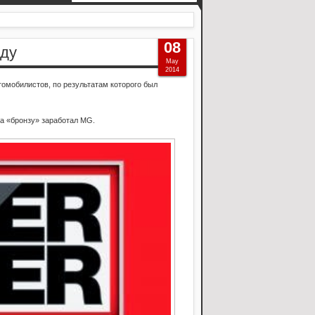
08
оду
May
2014
омобилистов, по результатам которого был
 а «бронзу» заработал MG.