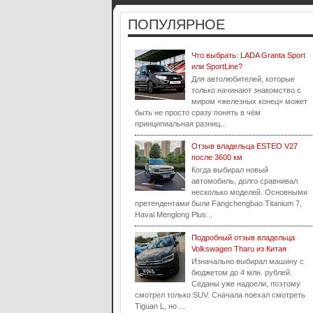
ПОПУЛЯРНОЕ
Что выбрать: LADA Granta Sport
или SportLine?
Для автолюбителей, которые
только начинают знакомство с
миром «железных конец» может
быть не просто сразу понять в чём
принципиальная разниц...
Отзыв владельца ESTEO V27
после 3600 км
Когда выбирал новый
автомобиль, долго сравнивал
несколько моделей. Основными
претендентами были Fangchengbao Titanium 7,
Haval Menglong Plus...
Подробный отзыв владельца
Volkswagen Tharu из Китая
Изначально выбирал машину с
бюджетом до 4 млн. рублей.
Седаны уже надоели, поэтому
смотрел только SUV. Сначала поехал смотреть
Tiguan L, но ...