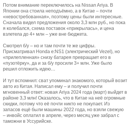
Потом внимание переключилось на Nissan Ariya. В
Японии она стоила неподъёмно, а в Китае – почти
«невостребованная», поэтому цены были интересные.
Сначала видел предложения около 3,3 млн руб., но пока
я колебался, схема поставок «прикрылась», и цена
взлетела до 4+ млн – уже вне бюджета.
Смотрел б/у – но и там почти те же цифры.
Присматривал Honda e:NS1 (электрический Vezel), но
«прилепленная» снизу батарея превращает его в
«пузотёрку», да и за б/у просили 3+ млн. Уже было
решил отложить идею…
И тут вспомнил: сват упоминал знакомого, который возит
авто из Китая. Написал ему – и получил почти
мгновенный ответ: новая Ariya 2024 года (март) выйдет в
районе 3,3 млн! Оказалось, что в Китае на неё огромные
скидки, потому что её почти никто не покупает. Из
запасов ещё были машины 2022 года, но взяли свежую
– инвойс оплатил в апреле, через месяц уже забрал с
таможни в Уссурийске.