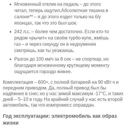
Мгновенный отклик на педаль – до этого
читал, теперь ощутил.Абсолютная тишина в
салоне** – я до этого ездил только на б/у
японцах, так что это был шок.
242 л.с. – более чем достаточно. Если кто-то
рядом «рычит» на своём турбо-купе, жмёшь
газ – и через секунду он в недоумении
смотришь, как ты уезжаешь.
Разгон до 100 км/ч за 8 сек – не спорткар, но
благодаря мгновенному крутящему моменту
ощущается гораздо живее.
Комплектация – 600+, с полной батареей на 90 кВт·ч и
передним приводом. Да, полный привод был бы
надёжнее в снег, но у нас зимой максимум -17°C, и таких
дней – 5–10 в году. На крайний случай у нас есть второй
автомобиль, так что компромисс оправдан.
Год эксплуатации: электромобиль как образ
жизни