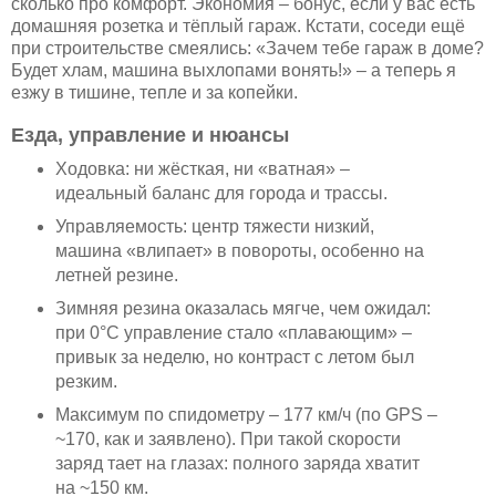
сколько про комфорт. Экономия – бонус, если у вас есть
домашняя розетка и тёплый гараж. Кстати, соседи ещё
при строительстве смеялись: «Зачем тебе гараж в доме?
Будет хлам, машина выхлопами вонять!» – а теперь я
езжу в тишине, тепле и за копейки.
Езда, управление и нюансы
Ходовка: ни жёсткая, ни «ватная» –
идеальный баланс для города и трассы.
Управляемость: центр тяжести низкий,
машина «влипает» в повороты, особенно на
летней резине.
Зимняя резина оказалась мягче, чем ожидал:
при 0°C управление стало «плавающим» –
привык за неделю, но контраст с летом был
резким.
Максимум по спидометру – 177 км/ч (по GPS –
~170, как и заявлено). При такой скорости
заряд тает на глазах: полного заряда хватит
на ~150 км.