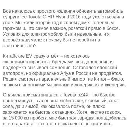
Всё началось с простого желания обновить автомобиль
супруги: её Toyota C-HR Hybrid 2016 года уже отъездила
своё. Мы жили второй год в своём доме – с тёплым
гаражом и, что самое важное, розеткой прямо в боксе.
Условия для электромобиля были идеальные, и я
всерьёз задумался: почему бы не перейти на
электричество?
Китайские EV сразу отмёл – не хотелось
экспериментировать с брендами, чья долгосрочная
поддержка вызывает сомнения. Оставался японский
автопром, но официально Ariya в России не продаётся.
Решил смотреть параллельный импорт из Китая – благо,
знаком с японскими машинами и доверяю их инженерии.
Сначала присматривался к Toyota bZ4X – но быстро
нашёл минусы: салон «на любителя», скромный запас
хода, да и зимой, как оказалось позже, он плохо
заряжается на быстрых станциях. Хотя, честно говоря,
за 15 000 км пробега мне быстрая зарядка понадобилась
всего дважды – так что это оказалось не критично.