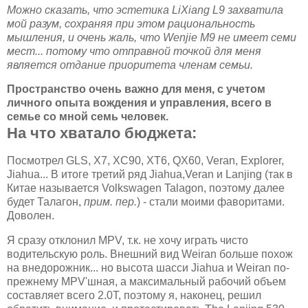
Можно сказать, что эстетика LiXiang L9 захватила
мой разум, сохраняя при этом рациональность
мышления, и очень жаль, что Wenjie M9 не имеет семи
мест... потому что отправной точкой для меня
является отдание приоритета членам семьи.
Пространство очень важно для меня, с учетом
личного опыта вождения и управления, всего в
семье со мной семь человек.
На что хватало бюджета:
Посмотрел GLS, X7, XC90, XT6, QX60, Veran, Explorer,
Jiahua... В итоге третий ряд Jiahua,Veran и Lanjing (так в
Китае называется Volkswagen Talagon, поэтому далее
будет Талагон,
прим. пер.
) - стали моими фаворитами.
Доволен.
Я сразу отклонил MPV, т.к. не хочу играть чисто
водительскую роль. Внешний вид Weiran больше похож
на внедорожник... но высота шасси Jiahua и Weiran по-
прежнему MPV'шная, а максимальный рабочий объем
составляет всего 2.0Т, поэтому я, наконец, решил