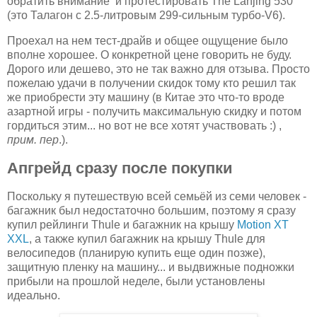
обратить внимание и протестировать The Lanjing 530
(это Талагон с 2.5-литровым 299-сильным турбо-V6).
Проехал на нем тест-драйв и общее ощущение было
вполне хорошее. О конкретной цене говорить не буду.
Дорого или дешево, это не так важно для отзыва. Просто
пожелаю удачи в получении скидок тому кто решил так
же приобрести эту машину (в Китае это что-то вроде
азартной игры - получить максимальную скидку и потом
гордиться этим... но вот не все хотят участвовать :) ,
прим. пер
.).
Апгрейд сразу после покупки
Поскольку я путешествую всей семьёй из семи человек -
багажник был недостаточно большим, поэтому я сразу
купил рейлинги Thule и багажник на крышу
Motion XT
XXL
, а также купил багажник на крышу Thule для
велосипедов (планирую купить еще один позже),
защитную пленку на машину... и выдвижные подножки
прибыли на прошлой неделе, были установлены
идеально.