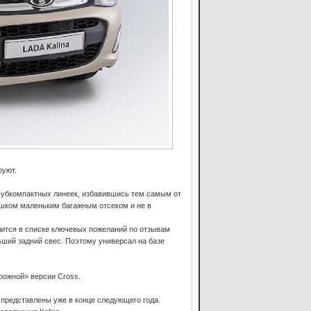
руют.
 субкомпактных линеек, избавившись тем самым от
шком маленьким багажным отсеком и не в
лится в списке ключевых пожеланий по отзывам
льший задний свес. Поэтому универсал на базе
рожной» версии Cross.
 представлены уже в конце следующего года.