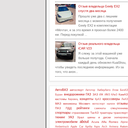
Отзыв владельца Geely EX2
спустя два месяца
Прошло уже два с лишним
месяца с момента получения
Geely EX2 в комплектации
«Мечта», и за это время я проехал более 2400
км. Перед покупкой ...
Отзыв реального владельца
iCAR V23
Я слежу за этой машиной уже
больше полугода. Сначала
каждый день обновлял KuaiShou,
чтобы увидеть последнюю информацию. Из-за
того, что анон...
АвтоВАЗ
автоспорт
Автотор
АмберАвто
Атом
БелАЗ
внедорожники
ГАЗ
ЗАЗ
КамАЗ
Буран
ИЖ
ИМЗ
КАвЗ
концепты
кроссоверы
кастомы
Кировец
КрАЗ
ЛиАЗ
отзывы
МАЗ
минивэны
Москвич
мотоспорт
налоги
рейтинги
ПАЗ
ПДД
спецтехника
самокаты
спорткары
страхование
ТагАЗ
тракторы
транспорт
тюнинг
УАЗ
Урал
шины и диски
экипировка
about
электромобили
Acura
Alfa Romeo
Alpine
Aston
Ambertruck
Apple Car
Aprilia
Aqos
Arch
Arrinera