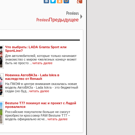
Previous
PreviousПредыдущее
Что выбрать: LADA Granta Sport или
SportLine?
Для автолюбителей, которые только начинают
знакомство с миром «железных конец» может
быть не просто ...
читать далее
Новинка АвтоВАЗа - Lada Iskra в
наследство от Renault
На ПМЭФ в центре внимания оказалась новая
модель АвтоВАЗа - Lada Iskra - это бюджетный
седан (но буд...
читать далее
Bestune T77 покинул нас и проект с Ладой
провалился
Российские покупатели больше не смогут
приобрести кроссовер FAW Bestune T77 –
модель официально исче...
читать далее