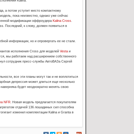
сполнения Kalina.
ода, а потом уступит место компактному
одель, пока неизвестно, однако уже сейчас
ороченной модификации оффроудера
Kalina Cross
.
s. Последний, к слову, должен появиться в
бной информации, но и опровергать ее не стали.
иантов исполнения Cross для моделей
Vesta
и
тся, мы работаем над расширением собственного
кнул сотрудник пресс-службы АвтоВАЗа Сергей
ьности, все эти планы могут так и не воплотиться
одобная депрессия может длиться еще несколько
 наверняка будет неоднократно менять свою
ina NFR
. Новая модель предлагается покупателям
агрегатом отдачей 136 лошадиных сил способна
тогигант изменил комплектации Kalina и Granta в