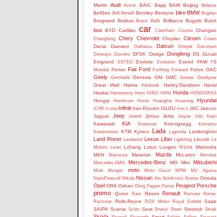
Audi
Martin
BAIC
Bajaj
BAW
Beijing
Avenir
Belarus
bike
BMW
BelGee
Bentley
Bestune
Bell
Benelli
Bogdan
Borgward
Brabus
Brilliance
Bugatti
Buick
Brass Balls
car
bus
BYD
Cadillac
Changan
Caterham
Cezeta
Chery
Chevrolet
Citroen
Chrysler
Changfeng
Cowin
Datsun
Dacia
Daewoo
Daihatsu
Deepal
DeLorean
Dongfeng
DFSK
Dodge
DS
Ducati
Derways
Devolro
Emgrand
Evolute
Exeed
FAW
ESTEO
Evolution
FB
Fiat
Ford
Ferrari
Foton
GAC
Mondial
Forthing
Forward
Geely
Genesis
GM
GMC
Gemballa
Gonow
Goodyear
Great Wall
Haima
Harley-Davidson
Haval
Hankook
Honda
Hawtai
Hennessey
Hero
HINO
HiPhi
HONDURAS
Hyundai
Hongqi
Hoonicorn
Hover
Huanghai
Huasong
Infiniti
Iran-Khodro
ISUZU
JAC
Jaecoo
iCAR
Icona
Iveco
Jeep
Jaguar
Jetour
Jetta
Jeland
Jiayue
Jidu
Kaiyi
KIA
Kawasaki
Koenigsegg
Knewstar
Komatsu
Lada
KTM
Kymco
Lamborghini
Krautmotors
Lagonda
Land Rover
Lexus
Lifan
Lincoln
Landwind
Lightning
Lit
LiXiang
Lotus
Luxgen
Mahindra
Motors
Livan
M1nsk
Mazda
MAN
Maserati
McLaren
Marussia
Membat
Mercedes-Benz
Mitsubishi
MG
Mini
Mercedes-AMG
moto
Mole
Morgan
Moto Guzzi
MPM
MV Agusta
Nissan
Omoda
NanoFlowcell
Nikola
Niu
Nordcross
Norton
Opel
Peugeot
Porsche
ORA
Oshan
Oting
Pagani
Panoz
promo
Renault
Qoros
Ravon
Ram
Rezvani
Rimac
Rolls-Royce
Saab
Rockstar
ROX Motor
Royal Enfield
SAIPA
Scania
Seat
Sinotruk
Scion
Shanxi
Shoei
Sitrak
Skoda
Smart