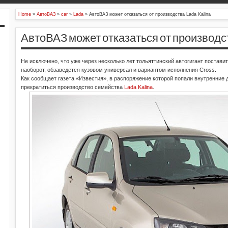
Home
»
АвтоВАЗ
»
car
»
Lada
»
АвтоВАЗ может отказаться от производства Lada Kalina
АвтоВАЗ может отказаться от производства 
Не исключено, что уже через несколько лет тольяттинский автогигант поставит к
наоборот, обзаведется кузовом универсал и вариантом исполнения Cross.
Как сообщает газета «Известия», в распоряжение которой попали внутренние 
прекратиться производство семейства
Lada Kalina
.