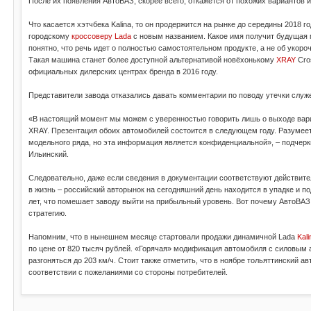
После их появления АвтоВАЗ, скорее всего, откажется от похожих вариантов и
Что касается хэтчбека Kalina, то он продержится на рынке до середины 2018 г
городскому
кроссоверу Lada
с новым названием. Какое имя получит будущая м
понятно, что речь идет о полностью самостоятельном продукте, а не об ук
Такая машина станет более доступной альтернативой новёхонькому
XRAY
Cros
официальных дилерских центрах бренда в 2016 году.
Представители завода отказались давать комментарии по поводу утечки служе
«В настоящий момент мы можем с уверенностью говорить лишь о выходе вар
XRAY. Презентация обоих автомобилей состоится в следующем году. Разумее
модельного ряда, но эта информация является конфиденциальной», – подчер
Ильинский.
Следовательно, даже если сведения в документации соответствуют действител
в жизнь – российский авторынок на сегодняшний день находится в упадке и п
лет, что помешает заводу выйти на прибыльный уровень. Вот почему АвтоВАЗ
стратегию.
Напомним, что в нынешнем месяце стартовали продажи динамичной Lada
Kal
по цене от 820 тысяч рублей. «Горячая» модификация автомобиля с силовым 
разгоняться до 203 км/ч. Стоит также отметить, что в ноябре тольяттинский ав
соответствии с пожеланиями со стороны потребителей.