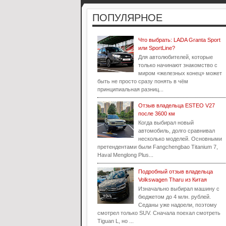
ПОПУЛЯРНОЕ
Что выбрать: LADA Granta Sport
или SportLine?
Для автолюбителей, которые
только начинают знакомство с
миром «железных конец» может
быть не просто сразу понять в чём
принципиальная разниц...
Отзыв владельца ESTEO V27
после 3600 км
Когда выбирал новый
автомобиль, долго сравнивал
несколько моделей. Основными
претендентами были Fangchengbao Titanium 7,
Haval Menglong Plus...
Подробный отзыв владельца
Volkswagen Tharu из Китая
Изначально выбирал машину с
бюджетом до 4 млн. рублей.
Седаны уже надоели, поэтому
смотрел только SUV. Сначала поехал смотреть
Tiguan L, но ...