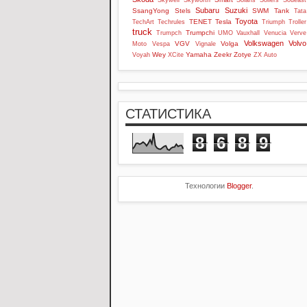
Skywell
Skyworth
Solaris
Sollers
Soueast
Subaru
Suzuki
SsangYong
Stels
SWM
Tank
Tata
Toyota
TENET
Tesla
TechArt
Techrules
Triumph
Troller
truck
Trumpchi
Trumpch
UMO
Vauxhall
Venucia
Verve
Volkswagen
Volvo
VGV
Volga
Moto
Vespa
Vignale
Wey
Yamaha
Zeekr
Zotye
Voyah
XCite
ZX Auto
СТАТИСТИКА
8
6
8
9
Технологии
Blogger
.