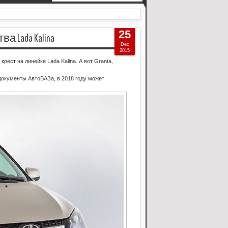
25
Lada Kalina
Dec
2015
рест на линейке Lada Kalina. А вот Granta,
документы АвтоВАЗа, в 2018 году может