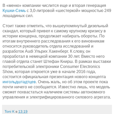
В «меню» компании числится еще и вторая генерация
Кушки-Семь
с 3,0-литровой «шестеркой» мощностью 249
лошадиных сил.
Стоит также отметить, что вышеупомянутый дизельный
скандал, который привел к самому крупному кризису в
истории концерна, продолжает набирать обороты. По
итогам внутреннего расследования к его виновникам
относится руководитель отдела исследований и
разработок Audi Ульрих Хакенберг. К слову, он
проработал в немецкой компании 30 лет. Вместо него
главой отдела станет Штефан Книрш. В рамках выставки
потребительской электроники Consumer Electronics
Show, которая откроется уже в начале 2016 года,
состоится официальная презентация нового концепта
ингольдштадтцев
. Очень жаль, но об этом проекте пока
почти ничего не сообщается. Известно лишь, что модель
сможет похвастаться наличием системы автономного
управления и электрифицированного силового агрегата.
Toni K
в
13:19