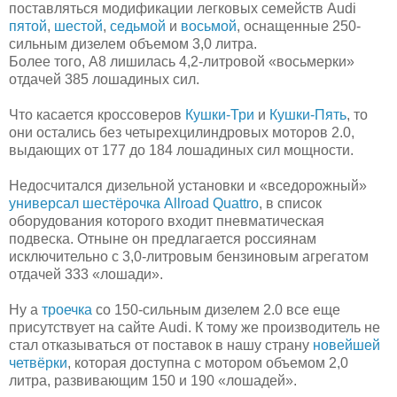
поставляться модификации легковых семейств Audi
пятой
,
шестой
,
седьмой
и
восьмой
, оснащенные 250-
сильным дизелем объемом 3,0 литра.
Более того, A8 лишилась 4,2-литровой «восьмерки»
отдачей 385 лошадиных сил.
Что касается кроссоверов
Кушки-Три
и
Кушки-Пять
, то
они остались без четырехцилиндровых моторов 2.0,
выдающих от 177 до 184 лошадиных сил мощности.
Недосчитался дизельной установки и «вседорожный»
универсал шестёрочка Allroad Quattro
, в список
оборудования которого входит пневматическая
подвеска. Отныне он предлагается россиянам
исключительно с 3,0-литровым бензиновым агрегатом
отдачей 333 «лошади».
Ну а
троечка
со 150-сильным дизелем 2.0 все еще
присутствует на сайте Audi. К тому же производитель не
стал отказываться от поставок в нашу страну
новейшей
четвёрки
, которая доступна с мотором объемом 2,0
литра, развивающим 150 и 190 «лошадей».