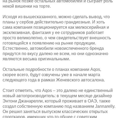
на рынок позже остальных автомобилей и сыграет роль
некой вишенки на торте.
Исходя из вышесказанного, можно сделать вывод, что
планы у сербов действительно грандиозные. И хоть
сама компания позиционируется как мелкосерийная и
эксклюзивная, фантазия у ее сотрудников работает
просто великолепно, о чем свидетельствует внешность
готовящейся к появлению на рынке продукции.
Естественно, автомобили новоиспеченного бренда
придутся по вкусу далеко не всем, но они однозначно
являются весьма оригинальными.
Остальные подробности о планах компании Aqos,
скорее всего, будут озвучены уже в начале марта
следующего года в рамках Женевского автосалона.
Стоит отметить, что Aqos – это далеко не единственный
новый автопроизводитель: в текущем месяце дизайнер
Энтони Джанарелли, который проживает в ОАЭ, также
создал собственную компанию под названием Jannarelly.
Он решил заняться выпуском классических открытых
спорткаров, имеющих что-то общее с советским