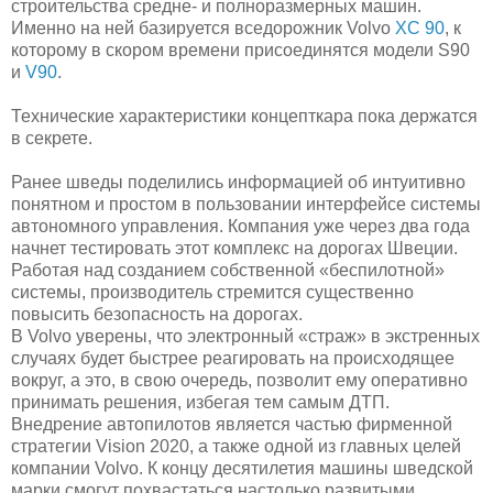
строительства средне- и полноразмерных машин.
Именно на ней базируется вседорожник Volvo
XC 90
, к
которому в скором времени присоединятся модели S90
и
V90
.
Технические характеристики концепткара пока держатся
в секрете.
Ранее шведы поделились информацией об интуитивно
понятном и простом в пользовании интерфейсе системы
автономного управления. Компания уже через два года
начнет тестировать этот комплекс на дорогах Швеции.
Работая над созданием собственной «беспилотной»
системы, производитель стремится существенно
повысить безопасность на дорогах.
В Volvo уверены, что электронный «страж» в экстренных
случаях будет быстрее реагировать на происходящее
вокруг, а это, в свою очередь, позволит ему оперативно
принимать решения, избегая тем самым ДТП.
Внедрение автопилотов является частью фирменной
стратегии Vision 2020, а также одной из главных целей
компании Volvo. К концу десятилетия машины шведской
марки смогут похвастаться настолько развитыми