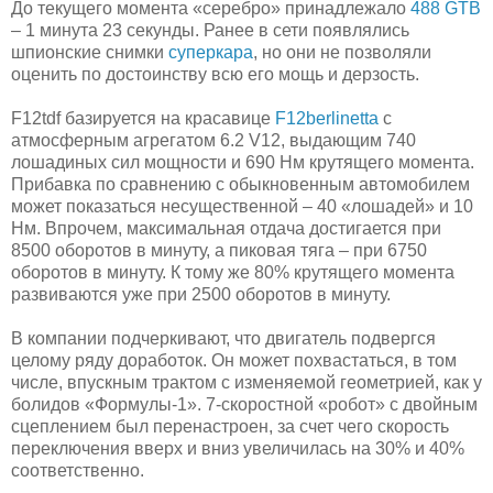
До текущего момента «серебро» принадлежало
488 GTB
– 1 минута 23 секунды. Ранее в сети появлялись
шпионские снимки
суперкара
, но они не позволяли
оценить по достоинству всю его мощь и дерзость.
F12tdf базируется на красавице
F12berlinetta
с
атмосферным агрегатом 6.2 V12, выдающим 740
лошадиных сил мощности и 690 Нм крутящего момента.
Прибавка по сравнению с обыкновенным автомобилем
может показаться несущественной – 40 «лошадей» и 10
Нм. Впрочем, максимальная отдача достигается при
8500 оборотов в минуту, а пиковая тяга – при 6750
оборотов в минуту. К тому же 80% крутящего момента
развиваются уже при 2500 оборотов в минуту.
В компании подчеркивают, что двигатель подвергся
целому ряду доработок. Он может похвастаться, в том
числе, впускным трактом с изменяемой геометрией, как у
болидов «Формулы-1». 7-скоростной «робот» с двойным
сцеплением был перенастроен, за счет чего скорость
переключения вверх и вниз увеличилась на 30% и 40%
соответственно.