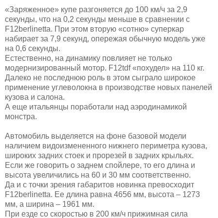
«Заряженное» купе разгоняется до 100 км/ч за 2,9
секунды, что на 0,2 секунды меньше в сравнении с
F12berlinetta. При этом вторую «сотню» суперкар
набирает за 7,9 секунд, опережая обычную модель уже
на 0,6 секунды.
Естественно, на динамику повлияет не только
модернизированный мотор. F12tdf «похудел» на 110 кг.
Далеко не последнюю роль в этом сыграло широкое
применение углеволокна в производстве новых панелей
кузова и салона.
А еще итальянцы поработали над аэродинамикой
монстра.
Автомобиль выделяется на фоне базовой модели
наличием видоизмененного нижнего периметра кузова,
широких задних стоек и прорезей в задних крыльях.
Если же говорить о заднем спойлере, то его длина и
высота увеличились на 60 и 30 мм соответственно.
Да и с точки зрения габаритов новинка превосходит
F12berlinetta. Ее длина равна 4656 мм, высота – 1273
мм, а ширина – 1961 мм.
При езде со скоростью в 200 км/ч прижимная сила