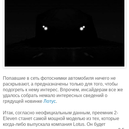
Попавшие в сеть фотоснимки автомобиля ничего не
раскрывают, а предназначены только для того, чтобы
подогреть к нему интерес. Впрочем, инсайдерам все же
удалось собрать немало интересных сведений о
грядущей новинке
Лотус
.
Итак, согласно неофициальным данным, преемник 2-
Eleven станет самой мощной моделью из тех, которые
когда-либо выпускала компания Lotus. Он будет