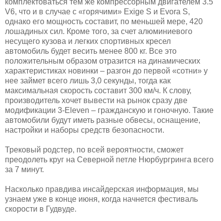
комплектоваться тем же компрессорным двигателем 3.5
V6, что и в случае с «горячими» Exige S и Evora S,
однако его мощность составит, по меньшей мере, 420
лошадиных сил. Кроме того, за счет алюминиевого
несущего кузова и легких спортивных кресел
автомобиль будет весить менее 800 кг. Все это
положительным образом отразится на динамических
характеристиках новинки – разгон до первой «сотни» у
нее займет всего лишь 3,0 секунды, тогда как
максимальная скорость составит 300 км/ч. К слову,
производитель хочет вывести на рынок сразу две
модификации 3-Eleven – гражданскую и гоночную. Такие
автомобили будут иметь разные обвесы, оснащение,
настройки и наборы средств безопасности.
Трековый родстер, по всей вероятности, сможет
преодолеть круг на Северной петле Нюрбургринга всего
за 7 минут.
Насколько правдива инсайдерская информация, мы
узнаем уже в конце июня, когда начнется фестиваль
скорости в Гудвуде.