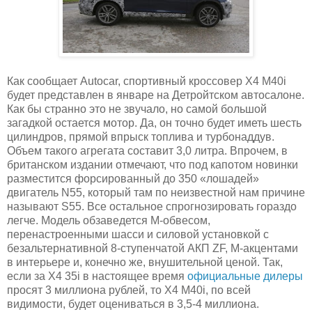
Как сообщает Autocar, спортивный кроссовер X4 M40i
будет представлен в январе на Детройтском автосалоне.
Как бы странно это не звучало, но самой большой
загадкой остается мотор. Да, он точно будет иметь шесть
цилиндров, прямой впрыск топлива и турбонаддув.
Объем такого агрегата составит 3,0 литра. Впрочем, в
британском издании отмечают, что под капотом новинки
разместится форсированный до 350 «лошадей»
двигатель N55, который там по неизвестной нам причине
называют S55. Все остальное спрогнозировать гораздо
легче. Модель обзаведется М-обвесом,
перенастроенными шасси и силовой установкой с
безальтернативной 8-ступенчатой АКП ZF, М-акцентами
в интерьере и, конечно же, внушительной ценой. Так,
если за X4 35i в настоящее время
официальные дилеры
просят 3 миллиона рублей, то X4 M40i, по всей
видимости, будет оцениваться в 3,5-4 миллиона.