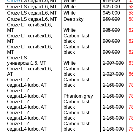
Cruze
LS седан1.6, MT
White
919 000
5
Cruze LS седан1.6, MT
White
945 000
5
Cruze LS седан1.6, MT
White
945 000
5
Cruze LS седан1.6, MT
Deep sky
950 000
5
Cruze LT хетчбек1.6,
MT
White
985 000
6
Cruze LT хетчбек1.6,
Carbon flash
MT
black
990 000
6
Cruze LT хетчбек1.6,
Carbon flash
MT
black
990 000
6
Cruze LS
универсал1.6, MT
White
1 007 000
6
Cruze LT хетчбек1.6,
Carbon flash
AT
black
1 027 000
6
Cruze LTZ
Carbon flash
седан
1.4 turbo, AT
black
1 168 000
7
Cruze LTZ
седан
1.4 turbo, AT
Phantom grey
1 168 000
7
Cruze LTZ
Carbon flash
седан
1.4 turbo, AT
black
1 168 000
7
Cruze LTZ
Carbon flash
седан
1.4 turbo, AT
black
1 168 000
7
Cruze LTZ
Carbon flash
седан
1.4 turbo, AT
black
1 168 000
7