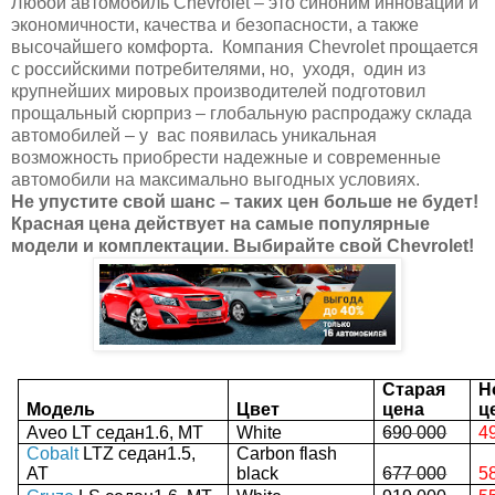
Любой автомобиль Chevrolet – это синоним инноваций и
экономичности, качества и безопасности, а также
высочайшего комфорта.
Компания Chevrolet прощается
с российскими потребителями, но,
уходя,
один из
крупнейших мировых производителей подготовил
прощальный сюрприз – глобальную распродажу склада
автомобилей – у
вас появилась уникальная
возможность приобрести надежные и современные
автомобили на максимально выгодных условиях.
Не упустите свой шанс – таких цен больше не будет!
Красная цена действует на самые популярные
модели и комплектации. Выбирайте свой Chevrolet!
Старая
Н
Модель
Цвет
цена
ц
Aveo LT седан1.6, MT
White
690 000
4
Cobalt
LTZ седан1.5,
Carbon flash
AT
black
677 000
5