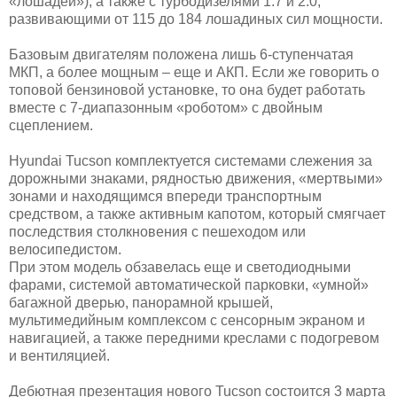
«лошадей»), а также с турбодизелями 1.7 и 2.0,
развивающими от 115 до 184 лошадиных сил мощности.
Базовым двигателям положена лишь 6-ступенчатая
МКП, а более мощным – еще и АКП. Если же говорить о
топовой бензиновой установке, то она будет работать
вместе с 7-диапазонным «роботом» с двойным
сцеплением.
Hyundai Tucson комплектуется системами слежения за
дорожными знаками, рядностью движения, «мертвыми»
зонами и находящимся впереди транспортным
средством, а также активным капотом, который смягчает
последствия столкновения с пешеходом или
велосипедистом.
При этом модель обзавелась еще и светодиодными
фарами, системой автоматической парковки, «умной»
багажной дверью, панорамной крышей,
мультимедийным комплексом с сенсорным экраном и
навигацией, а также передними креслами с подогревом
и вентиляцией.
Дебютная презентация нового Tucson состоится 3 марта