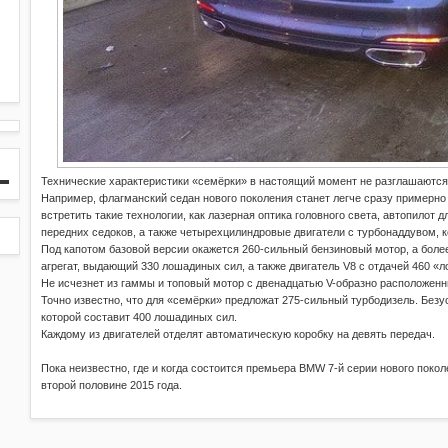
Технические характеристики «семёрки» в настоящий момент не разглашаются
Например, флагманский седан нового поколения станет легче сразу примерно 
встретить такие технологии, как лазерная оптика головного света, автопилот 
передних седоков, а также четырехцилиндровые двигатели с турбонаддувом, к
Под капотом базовой версии окажется 260-сильный бензиновый мотор, а бол
агрегат, выдающий 330 лошадиных сил, а также двигатель V8 с отдачей 460 «
Не исчезнет из гаммы и топовый мотор с двенадцатью V-образно расположен
Точно известно, что для «семёрки» предложат 275-сильный турбодизель. Безу
которой составит 400 лошадиных сил.
Каждому из двигателей отделят автоматическую коробку на девять передач.
Пока неизвестно, где и когда состоится премьера BMW 7-й серии нового покол
второй половине 2015 года.