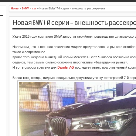
Home
»
BMW
»
car
»
Новая BMW 7-й серии – внешность рассекречена
Новая BMW 7-й серии – внешность рассекр
Уже в 2015 году компания BMW запустит серийное производство флагманского
Напомним, что нынешнее поколение модели представлено на рынке с октября 2
такое и современное.
Кроме того, недавно вышедший новый Mercedes-Benz S-класса обозначил нов
седанов, тем самым сильно осложнив перспективы «баварца» на рынке».
И вот в скором времени для
Daimler AG
последует ответ, подготовленный ком
Более того, немцы, видимо, специально допустили утечку фотографий 7-й се