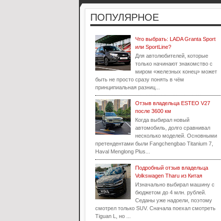
ПОПУЛЯРНОЕ
Что выбрать: LADA Granta Sport
или SportLine?
Для автолюбителей, которые
только начинают знакомство с
миром «железных конец» может
быть не просто сразу понять в чём
принципиальная разниц...
Отзыв владельца ESTEO V27
после 3600 км
Когда выбирал новый
автомобиль, долго сравнивал
несколько моделей. Основными
претендентами были Fangchengbao Titanium 7,
Haval Menglong Plus...
Подробный отзыв владельца
Volkswagen Tharu из Китая
Изначально выбирал машину с
бюджетом до 4 млн. рублей.
Седаны уже надоели, поэтому
смотрел только SUV. Сначала поехал смотреть
Tiguan L, но ...