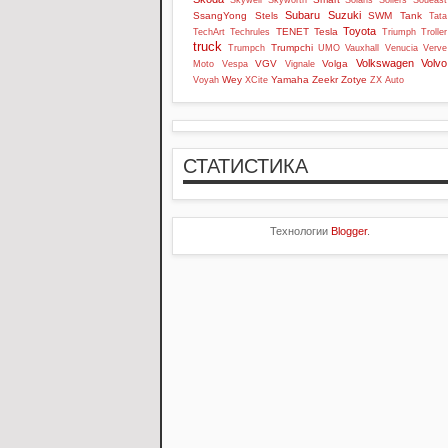
Skywell
Skyworth
Solaris
Sollers
Soueast
Subaru
Suzuki
SsangYong
Stels
SWM
Tank
Tata
Toyota
TENET
Tesla
TechArt
Techrules
Triumph
Troller
truck
Trumpchi
Trumpch
UMO
Vauxhall
Venucia
Verve
Volkswagen
Volvo
VGV
Volga
Moto
Vespa
Vignale
Wey
Yamaha
Zeekr
Zotye
Voyah
XCite
ZX Auto
СТАТИСТИКА
Технологии
Blogger
.