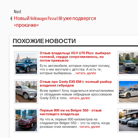
Next
Новый Volkswagen Passat B8 уже подвергся
«прокачке»
ПОХОЖИЕ НОВОСТИ
Отзыв владельца VGV U70 Plus: выбирал
головой, сердце сопротивлялось, но
потом привыкло
Есть автомобили, которые покупают потому,
что о них мечтали с детства. А есть те,
которые выбираешь ...
читать далее
Отзыв про Geely EX5 EM-i: полный разбор
владения гибридом
Всем привет! Хочу поделиться впечатлениями
от обладания новым гибридным кроссовером
Geely EX5 в топо...
читать далее
Первые 800 км на Belgee S50 - отзыв
настоящего владельца
Ну что ж, первые 800 километров на
спидометре Belgee S50 – это та черта, когда
розовые очки начинают...
читать далее