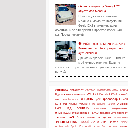
Отзыв владельца Geely EX2
спустя два месяца
Прошло уже два с лишним
месяца с момента получения
Geely EX2 в комплектации
«Мечта», и за это время я проехал более 2400
км. Перед покупкой ...
🗣️ Мой отзыв на Mazda CX-5 из
Китая: честно, без прикрас, чисто
субъективно
Дисклеймер: всё ниже — только
моё личное мнение. Если не
согласны — просто листайте дальше, спорить не
буду 😊
АвтоВАЗ
автоспорт
Автотор
АмберАвто
Атом
БелАЗ
внедорожники
ГАЗ
ЗАЗ
КамАЗ
Буран
ИЖ
ИМЗ
КАвЗ
концепты
кроссоверы
кастомы
Кировец
КрАЗ
ЛиАЗ
отзывы
МАЗ
минивэны
Москвич
мотоспорт
налоги
рейтинги
ПАЗ
ПДД
спецтехника
самокаты
спорткары
страхование
ТагАЗ
тракторы
транспорт
тюнинг
УАЗ
Урал
шины и диски
экипировка
about
электромобили
Acura
Alfa Romeo
Alpine
Aston
Ambertruck
Apple Car
Aprilia
Aqos
Arch
Arrinera