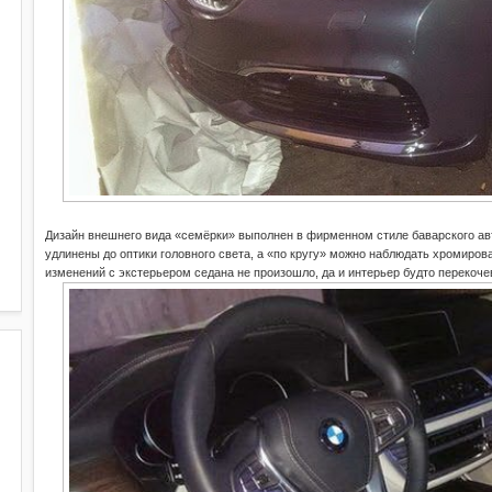
Дизайн внешнего вида «семёрки» выполнен в фирменном стиле баварского ав
удлинены до оптики головного света, а «по кругу» можно наблюдать хромиров
изменений с экстерьером седана не произошло, да и интерьер будто перекоч