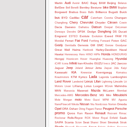
Audi
Martin
BAIC
Bajaj
BAW
Beijing
Avenir
Belarus
bike
BMW
BelGee
Bentley
Bestune
Bell
Benelli
Bogdan
Borgward
Brabus
Brilliance
Bugatti
Buick
Brass Balls
car
bus
BYD
Cadillac
Changan
Caterham
Cezeta
Chery
Chevrolet
Citroen
Chrysler
Changfeng
Cowin
Datsun
Dacia
Daewoo
Daihatsu
Deepal
DeLorean
Dongfeng
DFSK
Dodge
DS
Ducati
Derways
Devolro
Emgrand
Evolute
Exeed
FAW
ESTEO
Evolution
FB
Fiat
Ford
Ferrari
Foton
GAC
Mondial
Forthing
Forward
Geely
Genesis
GM
GMC
Gemballa
Gonow
Goodyear
Great Wall
Haima
Harley-Davidson
Haval
Hankook
Honda
Hawtai
Hennessey
Hero
HINO
HiPhi
HONDURAS
Hyundai
Hongqi
Hoonicorn
Hover
Huanghai
Huasong
Infiniti
Iran-Khodro
ISUZU
JAC
Jaecoo
iCAR
Icona
Iveco
Jeep
Jaguar
Jetour
Jetta
Jeland
Jiayue
Jidu
Kaiyi
KIA
Kawasaki
Koenigsegg
Knewstar
Komatsu
Lada
KTM
Kymco
Lamborghini
Krautmotors
Lagonda
Land Rover
Lexus
Lifan
Lincoln
Landwind
Lightning
Lit
LiXiang
Lotus
Luxgen
Mahindra
Motors
Livan
M1nsk
Mazda
MAN
Maserati
McLaren
Marussia
Membat
Mercedes-Benz
Mitsubishi
MG
Mini
Mercedes-AMG
moto
Mole
Morgan
Moto Guzzi
MPM
MV Agusta
Nissan
Omoda
NanoFlowcell
Nikola
Niu
Nordcross
Norton
Opel
Peugeot
Porsche
ORA
Oshan
Oting
Pagani
Panoz
promo
Renault
Qoros
Ravon
Ram
Rezvani
Rimac
Rolls-Royce
Saab
Rockstar
ROX Motor
Royal Enfield
SAIPA
Scania
Seat
Sinotruk
Scion
Shanxi
Shoei
Sitrak
Skoda
Smart