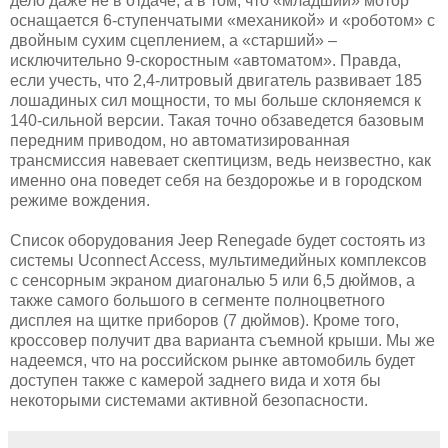
дело даже не в отдаче, а в том, что «младший» мотор
оснащается 6-ступенчатыми «механикой» и «роботом» с
двойным сухим сцеплением, а «старший» –
исключительно 9-скоростным «автоматом». Правда,
если учесть, что 2,4-литровый двигатель развивает 185
лошадиных сил мощности, то мы больше склоняемся к
140-сильной версии. Такая точно обзаведется базовым
передним приводом, но автоматизированная
трансмиссия навевает скептицизм, ведь неизвестно, как
именно она поведет себя на бездорожье и в городском
режиме вождения.
Список оборудования Jeep Renegade будет состоять из
системы Uconnect Access, мультимедийных комплексов
с сенсорным экраном диагональю 5 или 6,5 дюймов, а
также самого большого в сегменте полноцветного
дисплея на щитке приборов (7 дюймов). Кроме того,
кроссовер получит два варианта съемной крыши. Мы же
надеемся, что на российском рынке автомобиль будет
доступен также с камерой заднего вида и хотя бы
некоторыми системами активной безопасности.