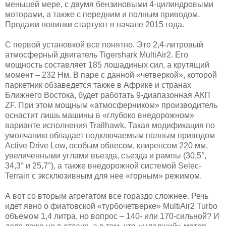
меньшей мере, с двумя бензиновыми 4-цилиндровыми
моторами, а также с передним и полным приводом.
Продажи новинки стартуют в начале 2015 года.
С первой установкой все понятно. Это 2,4-литровый
атмосферный двигатель Tigershark MultiAir2. Его
мощность составляет 185 лошадиных сил, а крутящий
момент – 232 Нм. В паре с данной «четверкой», которой
паркетник обзаведется также в Африке и странах
Ближнего Востока, будет работать 9-диапазонная АКП
ZF. При этом мощным «атмосферником» производитель
оснастит лишь машины в «глубоко внедорожном»
варианте исполнения Trailhawk. Такая модификация по
умолчанию обладает подключаемым полным приводом
Active Drive Low, особым обвесом, клиренсом 220 мм,
увеличенными углами въезда, съезда и рампы (30,5°,
34,3° и 25,7°), а также внедорожной системой Selec-
Terrain с эксклюзивным для нее «горным» режимом.
А вот со вторым агрегатом все гораздо сложнее. Речь
идет явно о фиатовской «турбочетверке» MultiAir2 Turbo
объемом 1,4 литра, но вопрос – 140- или 170-сильной? И