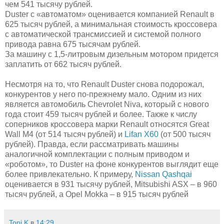
чем 541 тысячу рублей.
Duster с «автоматом» оценивается компанией Renault в
625 тысяч рублей, а минимальная стоимость кроссовера
с автоматической трансмиссией и системой полного
привода равна 675 тысячам рублей.
За машину с 1,5-литровым дизельным мотором придется
заплатить от 662 тысяч рублей.
Несмотря на то, что Renault Duster снова подорожал,
конкурентов у него по-прежнему мало. Одним из них
является автомобиль Chevrolet Niva, который с нового
года стоит 459 тысяч рублей и более. Также к числу
соперников кроссовера марки Renault относятся Great
Wall M4 (от 514 тысяч рублей) и
Lifan X60
(от 500 тысяч
рублей). Правда, если рассматривать машины
аналогичной комплектации с полным приводом и
«роботом», то Duster на фоне конкурентов выглядит еще
более привлекательно. К примеру,
Nissan Qashqai
оценивается в 931 тысячу рублей, Mitsubishi ASX – в 960
тысяч рублей, а Opel Mokka – в 915 тысяч рублей
Toni K
в
14:29