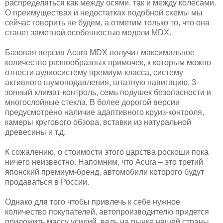
распределяться как между осями, так и между колесами.
О преимуществах и недостатках подобной схемы мы
сейчас говорить не будем, а отметим только то, что она
станет заметной особенностью модели MDX.
Базовая версия Acura MDX получит максимальное
количество разнообразных примочек, к которым можно
отнести аудиосистему премиум-класса, систему
активного шумоподавления, штатную навигацию, 3-
зонный климат-контроль, семь подушек безопасности и
многослойные стекла. В более дорогой версии
предусмотрено наличие адаптивного круиз-контроля,
камеры кругового обзора, вставки из натуральной
древесины и т.д.
К сожалению, о стоимости этого царства роскоши пока
ничего неизвестно. Напомним, что Acura – это третий
японский премиум-бренд, автомобили которого будут
продаваться в России.
Однако для того чтобы привлечь к себе нужное
количество покупателей, автопроизводителю придется
приложить массу усилий, ведь на рынке нашей страны