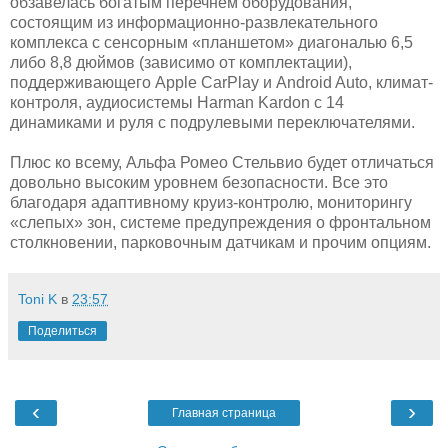
обзавелась богатым перечнем оборудования,
состоящим из информационно-развлекательного
комплекса с сенсорным «планшетом» диагональю 6,5
либо 8,8 дюймов (зависимо от комплектации),
поддерживающего Apple CarPlay и Android Auto, климат-
контроля, аудиосистемы Harman Kardon с 14
динамиками и руля с подрулевыми переключателями.
Плюс ко всему, Альфа Ромео Стельвио будет отличаться
довольно высоким уровнем безопасности. Все это
благодаря адаптивному круиз-контролю, мониторингу
«слепых» зон, системе предупреждения о фронтальном
столкновении, парковочным датчикам и прочим опциям.
Toni K
в
23:57
Поделиться
‹
›
Главная страница