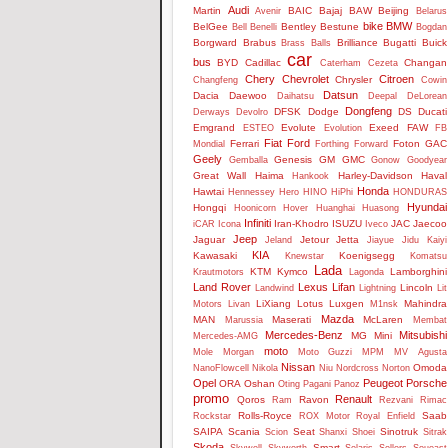
Audi
Martin
BAIC
Bajaj
BAW
Beijing
Avenir
Belarus
bike
BMW
BelGee
Bentley
Bestune
Bell
Benelli
Bogdan
Borgward
Brabus
Brilliance
Bugatti
Buick
Brass Balls
car
bus
BYD
Cadillac
Changan
Caterham
Cezeta
Chery
Chevrolet
Citroen
Chrysler
Changfeng
Cowin
Datsun
Dacia
Daewoo
Daihatsu
Deepal
DeLorean
Dongfeng
DFSK
Dodge
DS
Ducati
Derways
Devolro
Emgrand
Evolute
Exeed
FAW
ESTEO
Evolution
FB
Fiat
Ford
Ferrari
Foton
GAC
Mondial
Forthing
Forward
Geely
Genesis
GM
GMC
Gemballa
Gonow
Goodyear
Great Wall
Haima
Harley-Davidson
Haval
Hankook
Honda
Hawtai
Hennessey
Hero
HINO
HiPhi
HONDURAS
Hyundai
Hongqi
Hoonicorn
Hover
Huanghai
Huasong
Infiniti
Iran-Khodro
ISUZU
JAC
Jaecoo
iCAR
Icona
Iveco
Jeep
Jaguar
Jetour
Jetta
Jeland
Jiayue
Jidu
Kaiyi
KIA
Kawasaki
Koenigsegg
Knewstar
Komatsu
Lada
KTM
Kymco
Lamborghini
Krautmotors
Lagonda
Land Rover
Lexus
Lifan
Lincoln
Landwind
Lightning
Lit
LiXiang
Lotus
Luxgen
Mahindra
Motors
Livan
M1nsk
Mazda
MAN
Maserati
McLaren
Marussia
Membat
Mercedes-Benz
Mitsubishi
MG
Mini
Mercedes-AMG
moto
Mole
Morgan
Moto Guzzi
MPM
MV Agusta
Nissan
Omoda
NanoFlowcell
Nikola
Niu
Nordcross
Norton
Opel
Peugeot
Porsche
ORA
Oshan
Oting
Pagani
Panoz
promo
Renault
Qoros
Ravon
Ram
Rezvani
Rimac
Rolls-Royce
Saab
Rockstar
ROX Motor
Royal Enfield
SAIPA
Scania
Seat
Sinotruk
Scion
Shanxi
Shoei
Sitrak
Skoda
Smart