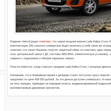
Издание «АвтоСреда»
отмечает
, что самая мощная версия Lada Kalina Cross 
комплектация 106-сильного универсала будет включать в себя такое же оснащ
означает, что такая «Калина» получит защитный обвес из пластика, одну пер
огни, центральный замок с ДУ, системы ABS+BAS, климатическую установку, э
сиденья с подогревом и обогрев наружных зеркал.
Пока не известно, когда стартуют продажи Lada Kalina Cross с мощным двигат
Напомним, что в ближайшее время к дилерам станет поступать кросс-версия 
предложат по цене 409 000 рублей. За эти деньги доступен универсал с 8-кл
на пять передач, приводом на передние колеса, модернизированной подвеской,
миллиметровым дорожным просветом.