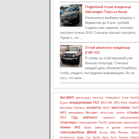
Подробный отзыв владельца
Volkswagen Tharu из Китая
Изначально выбирал машину с
бюджетом до 4 млн. рублей.
Седаны уже надоели, поэтому
смотрел только SUV. Сначала поехал смотреть
Tiguan L, но ...
Отзыв реального владельца
iCAR V23
Я слежу за этой машиной уже
больше полугода. Сначала
каждый день обновлял KuaiShou,
чтобы увидеть последнюю информацию. Из-за
того, что анон...
АвтоВАЗ
автоспорт
Автотор
АмберАвто
Атом
БелАЗ
внедорожники
ГАЗ
ЗАЗ
КамАЗ
Буран
ИЖ
ИМЗ
КАвЗ
концепты
кроссоверы
кастомы
Кировец
КрАЗ
ЛиАЗ
отзывы
МАЗ
минивэны
Москвич
мотоспорт
налоги
рейтинги
ПАЗ
ПДД
спецтехника
самокаты
спорткары
страхование
ТагАЗ
тракторы
транспорт
тюнинг
УАЗ
Урал
шины и диски
экипировка
about
электромобили
Acura
Alfa Romeo
Alpine
Aston
Ambertruck
Apple Car
Aprilia
Aqos
Arch
Arrinera