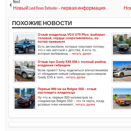
Next
Новый Land Rover Defender – первая информация
Нов
ПОХОЖИЕ НОВОСТИ
Отзыв владельца VGV U70 Plus: выбирал
головой, сердце сопротивлялось, но
потом привыкло
Есть автомобили, которые покупают потому,
что о них мечтали с детства. А есть те,
которые выбираешь ...
читать далее
Отзыв про Geely EX5 EM-i: полный разбор
владения гибридом
Всем привет! Хочу поделиться впечатлениями
от обладания новым гибридным кроссовером
Geely EX5 в топо...
читать далее
Первые 800 км на Belgee S50 - отзыв
настоящего владельца
Ну что ж, первые 800 километров на
спидометре Belgee S50 – это та черта, когда
розовые очки начинают...
читать далее