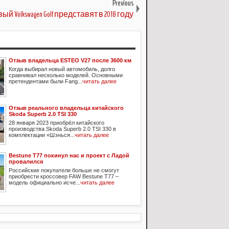
Previous
ый Volkswagen Golf представят в 2018 году
Отзыв владельца ESTEO V27 после 3600 км
Когда выбирал новый автомобиль, долго
сравнивал несколько моделей. Основными
претендентами были Fang...
читать далее
Отзыв реального владельца китайского
Skoda Superb 2.0 TSI 330
28 января 2023 приобрёл китайского
производства Skoda Superb 2.0 TSI 330 в
комплектации «Шэнься...
читать далее
Bestune T77 покинул нас и проект с Ладой
провалился
Российские покупатели больше не смогут
приобрести кроссовер FAW Bestune T77 –
модель официально исче...
читать далее