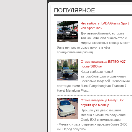
ПОПУЛЯРНОЕ
Что выбрать: LADA Granta Sport
или SportLine?
Для автолюбителей, которые
только начинают знакомство с
миром «железных конец» может
быть не просто сразу понять в чём
принципиальная разниц...
Отзыв владельца ESTEO V27
после 3600 км
Когда выбирал новый
автомобиль, долго сравнивал
несколько моделей. Основными
претендентами были Fangchengbao Titanium 7,
Haval Menglong Plus...
Отзыв владельца Geely EX2
спустя два месяца
Прошло уже два с лишним
месяца с момента получения
Geely EX2 в комплектации
«Мечта», и за это время я проехал более 2400
км. Перед покупкой ...