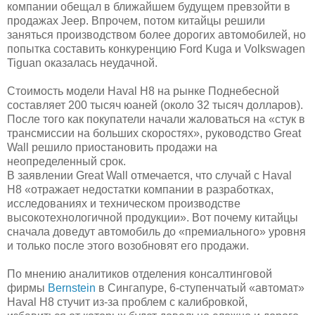
компании обещал в ближайшем будущем превзойти в
продажах Jeep. Впрочем, потом китайцы решили
заняться производством более дорогих автомобилей, но
попытка составить конкуренцию Ford Kuga и Volkswagen
Tiguan оказалась неудачной.
Стоимость модели Haval H8 на рынке Поднебесной
составляет 200 тысяч юаней (около 32 тысяч долларов).
После того как покупатели начали жаловаться на «стук в
трансмиссии на больших скоростях», руководство Great
Wall решило приостановить продажи на
неопределенный срок.
В заявлении Great Wall отмечается, что случай с Haval
H8 «отражает недостатки компании в разработках,
исследованиях и техническом производстве
высокотехнологичной продукции». Вот почему китайцы
сначала доведут автомобиль до «премиального» уровня
и только после этого возобновят его продажи.
По мнению аналитиков отделения консалтинговой
фирмы
Bernstein
в Сингапуре, 6-ступенчатый «автомат»
Haval H8 стучит из-за проблем с калибровкой,