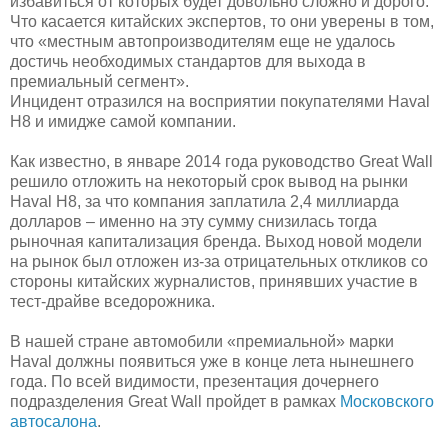
избавиться от которых будет довольно сложно и дорого.
Что касается китайских экспертов, то они уверены в том,
что «местным автопроизводителям еще не удалось
достичь необходимых стандартов для выхода в
премиальный сегмент».
Инцидент отразился на восприятии покупателями Haval
H8 и имидже самой компании.
Как известно, в январе 2014 года руководство Great Wall
решило отложить на некоторый срок вывод на рынки
Haval H8, за что компания заплатила 2,4 миллиарда
долларов – именно на эту сумму снизилась тогда
рыночная капитализация бренда. Выход новой модели
на рынок был отложен из-за отрицательных откликов со
стороны китайских журналистов, принявших участие в
тест-драйве вседорожника.
В нашей стране автомобили «премиальной» марки
Haval должны появиться уже в конце лета нынешнего
года. По всей видимости, презентация дочернего
подразделения Great Wall пройдет в рамках
Московского
автосалона
.