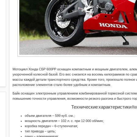
Мотоцикл Хонда СБР 600РР оснащен компактным и мощным двигателем, алюм
укороченной колесной базой. Его вес снизился на восемь килограммов по ср
массы каждой детали транспортного средства. Кроме того, произошло полное и
расположение элементов стало более удобным и компактным.
Байк оснащен электронным управлением комбинированной тормозной системы
повышению точности управления, возможности резкого разгона и быстрого т
Технические характеристики Honda
объем двигателя – 599 куб. см.;
мощность двигателя – 102 л. с. при 12 000 об/мин;
коробка передач – 6-ступенчатая;
тип привода – цепь;
рама – алюминиевая;