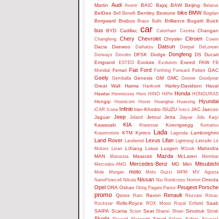
Audi
Martin
BAIC
Bajaj
BAW
Beijing
Avenir
Belarus
bike
BMW
BelGee
Bentley
Bestune
Bell
Benelli
Bogdan
Borgward
Brabus
Brilliance
Bugatti
Buick
Brass Balls
car
bus
BYD
Cadillac
Changan
Caterham
Cezeta
Chery
Chevrolet
Citroen
Chrysler
Changfeng
Cowin
Datsun
Dacia
Daewoo
Daihatsu
Deepal
DeLorean
Dongfeng
DFSK
Dodge
DS
Ducati
Derways
Devolro
Emgrand
Evolute
Exeed
FAW
ESTEO
Evolution
FB
Fiat
Ford
Ferrari
Foton
GAC
Mondial
Forthing
Forward
Geely
Genesis
GM
GMC
Gemballa
Gonow
Goodyear
Great Wall
Haima
Harley-Davidson
Haval
Hankook
Honda
Hawtai
Hennessey
Hero
HINO
HiPhi
HONDURAS
Hyundai
Hongqi
Hoonicorn
Hover
Huanghai
Huasong
Infiniti
Iran-Khodro
ISUZU
JAC
Jaecoo
iCAR
Icona
Iveco
Jeep
Jaguar
Jetour
Jetta
Jeland
Jiayue
Jidu
Kaiyi
KIA
Kawasaki
Koenigsegg
Knewstar
Komatsu
Lada
KTM
Kymco
Lamborghini
Krautmotors
Lagonda
Land Rover
Lexus
Lifan
Lincoln
Landwind
Lightning
Lit
LiXiang
Lotus
Luxgen
Mahindra
Motors
Livan
M1nsk
Mazda
MAN
Maserati
McLaren
Marussia
Membat
Mercedes-Benz
Mitsubishi
MG
Mini
Mercedes-AMG
moto
Mole
Morgan
Moto Guzzi
MPM
MV Agusta
Nissan
Omoda
NanoFlowcell
Nikola
Niu
Nordcross
Norton
Opel
Peugeot
Porsche
ORA
Oshan
Oting
Pagani
Panoz
promo
Renault
Qoros
Ravon
Ram
Rezvani
Rimac
Rolls-Royce
Saab
Rockstar
ROX Motor
Royal Enfield
SAIPA
Scania
Seat
Sinotruk
Scion
Shanxi
Shoei
Sitrak
Skoda
Smart