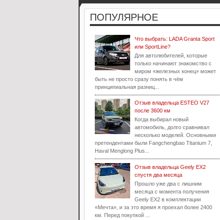
ПОПУЛЯРНОЕ
Что выбрать: LADA Granta Sport
или SportLine?
Для автолюбителей, которые
только начинают знакомство с
миром «железных конец» может
быть не просто сразу понять в чём
принципиальная разниц...
Отзыв владельца ESTEO V27
после 3600 км
Когда выбирал новый
автомобиль, долго сравнивал
несколько моделей. Основными
претендентами были Fangchengbao Titanium 7,
Haval Menglong Plus...
Отзыв владельца Geely EX2
спустя два месяца
Прошло уже два с лишним
месяца с момента получения
Geely EX2 в комплектации
«Мечта», и за это время я проехал более 2400
км. Перед покупкой ...