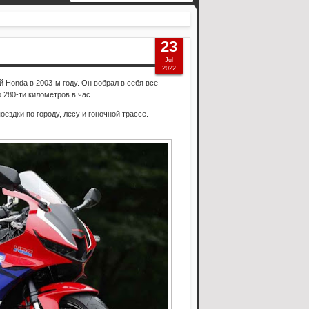
23
Jul
2022
Honda в 2003-м году. Он вобрал в себя все
 280-ти километров в час.
ездки по городу, лесу и гоночной трассе.