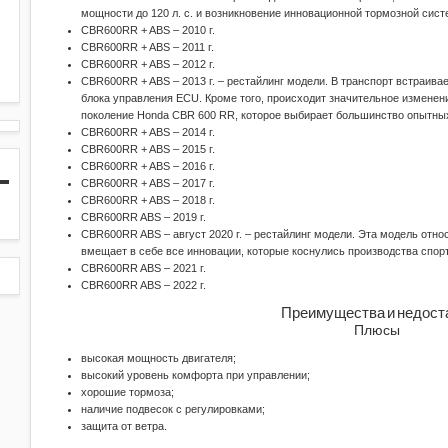
мощности до 120 л. с. и возникновение инновационной тормозной сист
CBR600RR + ABS – 2010 г.
CBR600RR + ABS – 2011 г.
CBR600RR + ABS – 2012 г.
CBR600RR + ABS – 2013 г. – рестайлинг модели. В транспорт встраива
блока управления ECU. Кроме того, происходит значительное изменени
поколение Honda CBR 600 RR, которое выбирает большинство опытных
CBR600RR + ABS – 2014 г.
CBR600RR + ABS – 2015 г.
CBR600RR + ABS – 2016 г.
CBR600RR + ABS – 2017 г.
CBR600RR + ABS – 2018 г.
CBR600RR ABS – 2019 г.
CBR600RR ABS – август 2020 г. – рестайлинг модели. Эта модель отн
вмещает в себе все инновации, которые коснулись производства спор
CBR600RR ABS – 2021 г.
CBR600RR ABS – 2022 г.
Преимущества и недост
Плюсы
высокая мощность двигателя;
высокий уровень комфорта при управлении;
хорошие тормоза;
наличие подвесок с регулировками;
защита от ветра.