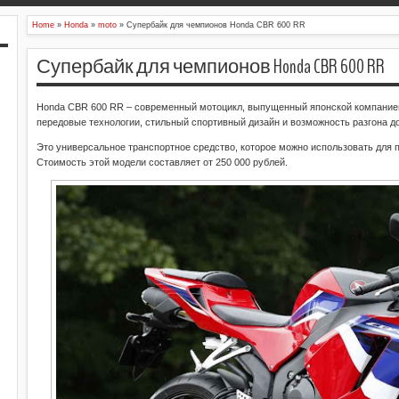
Home
»
Honda
»
moto
»
Супербайк для чемпионов Honda CBR 600 RR
Супербайк для чемпионов Honda CBR 600 RR
Honda CBR 600 RR – современный мотоцикл, выпущенный японской компанией 
передовые технологии, стильный спортивный дизайн и возможность разгона до
Это универсальное транспортное средство, которое можно использовать для по
Стоимость этой модели составляет от 250 000 рублей.