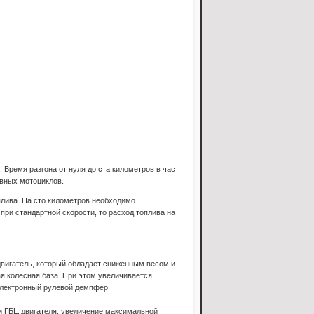
 Время разгона от нуля до ста километров в час
ивных мотоциклов.
лива. На сто километров необходимо
ри стандартной скорости, то расход топлива на
двигатель, который обладает сниженным весом и
 колесная база. При этом увеличивается
 электронный рулевой демпфер.
и ГБЦ двигателя, увеличение максимальной