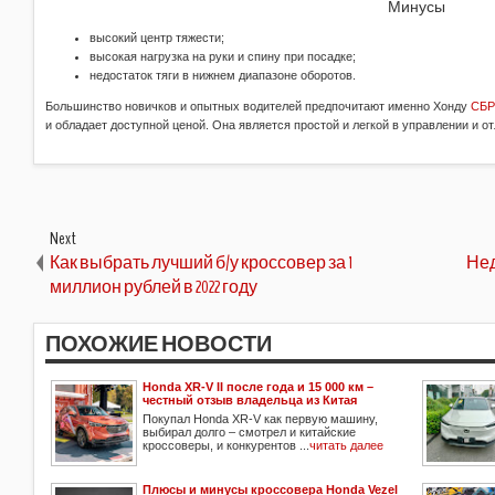
Минусы
высокий центр тяжести;
высокая нагрузка на руки и спину при посадке;
недостаток тяги в нижнем диапазоне оборотов.
Большинство новичков и опытных водителей предпочитают именно Хонду
СБР
и обладает доступной ценой. Она является простой и легкой в управлении и о
Next
Как выбрать лучший б/у кроссовер за 1
Нед
миллион рублей в 2022 году
ПОХОЖИЕ НОВОСТИ
Honda XR-V II после года и 15 000 км –
честный отзыв владельца из Китая
Покупал Honda XR-V как первую машину,
выбирал долго – смотрел и китайские
кроссоверы, и конкурентов ...
читать далее
Плюсы и минусы кроссовера Honda Vezel