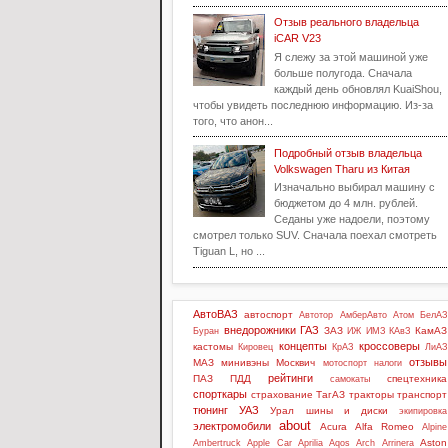
Отзыв реального владельца
iCAR V23
Я слежу за этой машиной уже
больше полугода. Сначала
каждый день обновлял KuaiShou,
чтобы увидеть последнюю информацию. Из-за
того, что анон...
Подробный отзыв владельца
Volkswagen Tharu из Китая
Изначально выбирал машину с
бюджетом до 4 млн. рублей.
Седаны уже надоели, поэтому
смотрел только SUV. Сначала поехал смотреть
Tiguan L, но ...
АвтоВАЗ
автоспорт
Автотор
АмберАвто
Атом
БелАЗ
внедорожники
ГАЗ
ЗАЗ
КамАЗ
Буран
ИЖ
ИМЗ
КАвЗ
концепты
кроссоверы
кастомы
Кировец
КрАЗ
ЛиАЗ
отзывы
МАЗ
минивэны
Москвич
мотоспорт
налоги
рейтинги
ПАЗ
ПДД
спецтехника
самокаты
спорткары
страхование
ТагАЗ
тракторы
транспорт
тюнинг
УАЗ
Урал
шины и диски
экипировка
about
электромобили
Acura
Alfa Romeo
Alpine
Aston
Ambertruck
Apple Car
Aprilia
Aqos
Arch
Arrinera