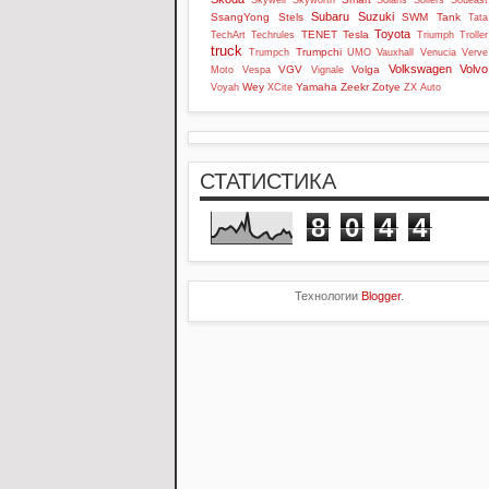
Skywell
Skyworth
Solaris
Sollers
Soueast
Subaru
Suzuki
SsangYong
Stels
SWM
Tank
Tata
Toyota
TENET
Tesla
TechArt
Techrules
Triumph
Troller
truck
Trumpchi
Trumpch
UMO
Vauxhall
Venucia
Verve
Volkswagen
Volvo
VGV
Volga
Moto
Vespa
Vignale
Wey
Yamaha
Zeekr
Zotye
Voyah
XCite
ZX Auto
СТАТИСТИКА
8
0
4
4
Технологии
Blogger
.