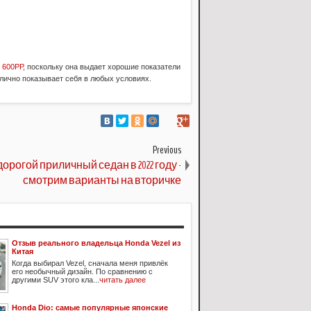
 600РР
, поскольку она выдает хорошие показатели
тлично показывает себя в любых условиях.
Previous
орогой приличный седан в 2022 году -
смотрим варианты на вторичке
Отзыв реального владельца Honda Vezel из
Китая
Когда выбирал Vezel, сначала меня привлёк
его необычный дизайн. По сравнению с
другими SUV этого кла...
читать далее
Honda Dio: cамые популярные японские