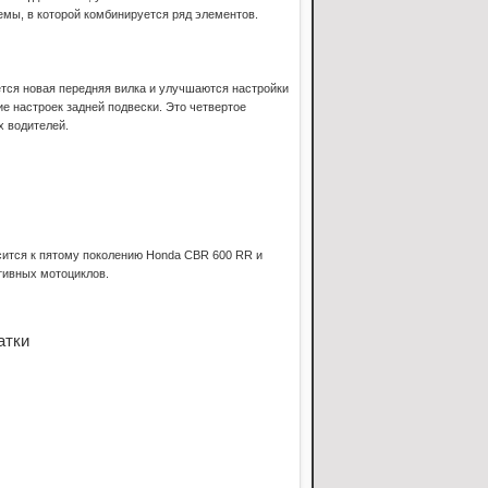
емы, в которой комбинируется ряд элементов.
ется новая передняя вилка и улучшаются настройки
е настроек задней подвески. Это четвертое
 водителей.
осится к пятому поколению Honda CBR 600 RR и
тивных мотоциклов.
атки