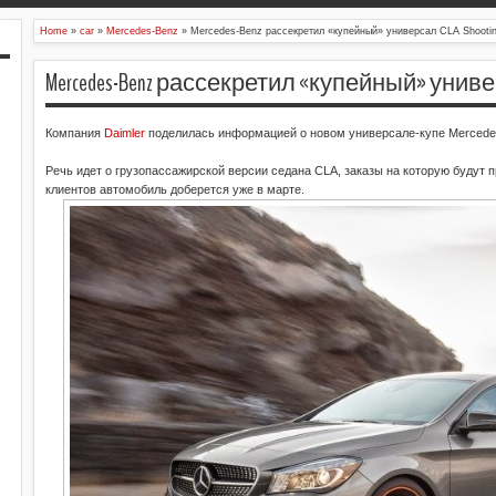
Home
»
car
»
Mercedes-Benz
»
Mercedes-Benz рассекретил «купейный» универсал CLA Shootin
Mercedes-Benz рассекретил «купейный» универса
Компания
Daimler
поделилась информацией о новом универсале-купе Mercedes
Речь идет о грузопассажирской версии седана CLA, заказы на которую будут 
клиентов автомобиль доберется уже в марте.