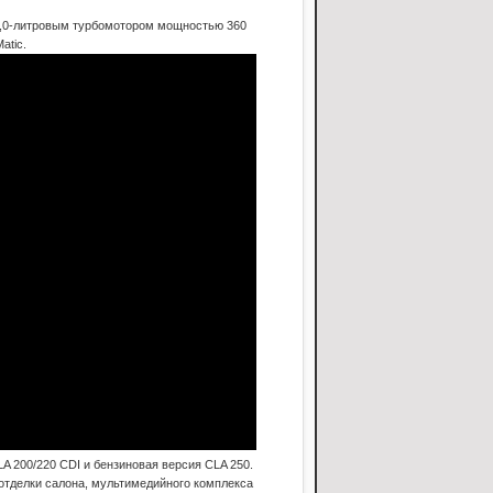
2,0-литровым турбомотором мощностью 360
atic.
 200/220 CDI и бензиновая версия CLA 250.
 отделки салона, мультимедийного комплекса