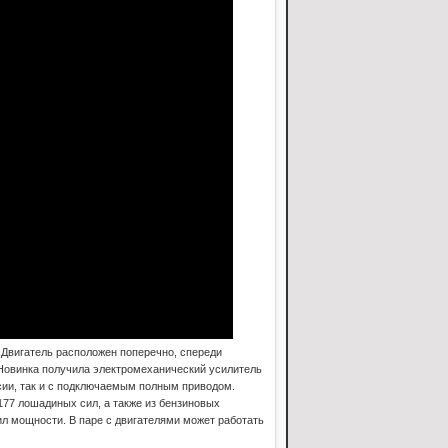
. Двигатель расположен поперечно, спереди
 Новинка получила электромеханический усилитель
рсии, так и с подключаемым полным приводом.
 177 лошадиных сил, а также из бензиновых
ил мощности. В паре с двигателями может работать