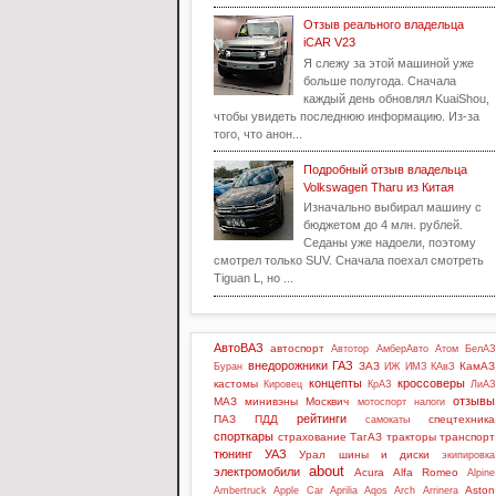
Отзыв реального владельца
iCAR V23
Я слежу за этой машиной уже
больше полугода. Сначала
каждый день обновлял KuaiShou,
чтобы увидеть последнюю информацию. Из-за
того, что анон...
Подробный отзыв владельца
Volkswagen Tharu из Китая
Изначально выбирал машину с
бюджетом до 4 млн. рублей.
Седаны уже надоели, поэтому
смотрел только SUV. Сначала поехал смотреть
Tiguan L, но ...
АвтоВАЗ
автоспорт
Автотор
АмберАвто
Атом
БелАЗ
внедорожники
ГАЗ
ЗАЗ
КамАЗ
Буран
ИЖ
ИМЗ
КАвЗ
концепты
кроссоверы
кастомы
Кировец
КрАЗ
ЛиАЗ
отзывы
МАЗ
минивэны
Москвич
мотоспорт
налоги
рейтинги
ПАЗ
ПДД
спецтехника
самокаты
спорткары
страхование
ТагАЗ
тракторы
транспорт
тюнинг
УАЗ
Урал
шины и диски
экипировка
about
электромобили
Acura
Alfa Romeo
Alpine
Aston
Ambertruck
Apple Car
Aprilia
Aqos
Arch
Arrinera