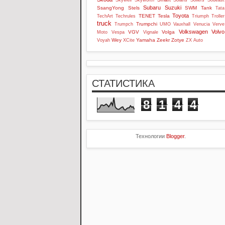
Skywell
Skyworth
Solaris
Sollers
Soueast
Subaru
Suzuki
SsangYong
Stels
SWM
Tank
Tata
Toyota
TENET
Tesla
TechArt
Techrules
Triumph
Troller
truck
Trumpchi
Trumpch
UMO
Vauxhall
Venucia
Verve
Volkswagen
Volvo
VGV
Volga
Moto
Vespa
Vignale
Wey
Yamaha
Zeekr
Zotye
Voyah
XCite
ZX Auto
СТАТИСТИКА
8
1
4
4
Технологии
Blogger
.