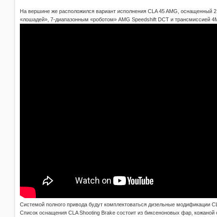
На вершине же расположился вариант исполнения CLA 45 AMG, оснащенный 
«лошадей», 7-диапазонным «роботом» AMG Speedshift DCT и трансмиссией 4M
Системой полного привода будут комплектоваться дизельные модификации CLA
Список оснащения CLA Shooting Brake состоит из биксеноновых фар, кожаной