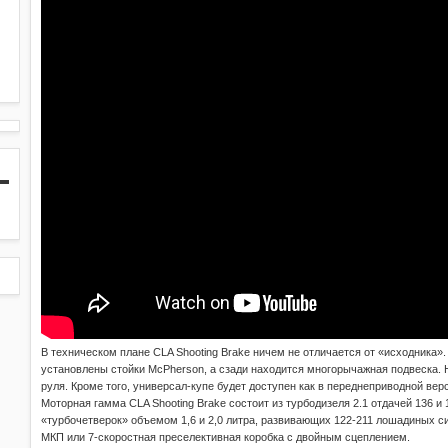
В техническом плане CLA Shooting Brake ничем не отличается от «исходника»
установлены стойки McPherson, а сзади находится многорычажная подвеска.
руля. Кроме того, универсал-купе будет доступен как в переднеприводной ве
Моторная гамма CLA Shooting Brake состоит из турбодизеля 2.1 отдачей 136 и
«турбочетверок» объемом 1,6 и 2,0 литра, развивающих 122-211 лошадиных с
МКП или 7-скоростная преселективная коробка с двойным сцеплением.