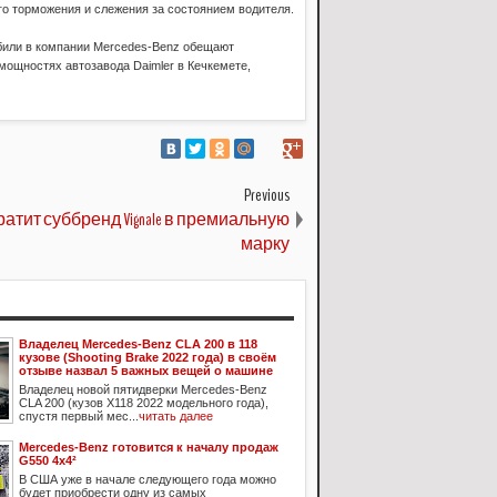
го торможения и слежения за состоянием водителя.
обили в компании Mercedes-Benz обещают
мощностях автозавода Daimler в Кечкемете,
Previous
вратит суббренд Vignale в премиальную
марку
Владелец Mercedes-Benz CLA 200 в 118
кузове (Shooting Brake 2022 года) в своём
отзыве назвал 5 важных вещей о машине
Владелец новой пятидверки Mercedes-Benz
CLA 200 (кузов X118 2022 модельного года),
спустя первый мес...
читать далее
Mercedes-Benz готовится к началу продаж
G550 4х4²
В США уже в начале следующего года можно
будет приобрести одну из самых