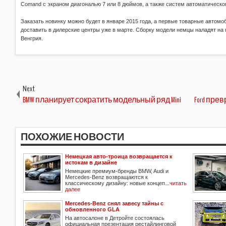
Comand с экраном диагональю 7 или 8 дюймов, а также систем автоматическо
Заказать новинку можно будет в январе 2015 года, а первые товарные автом
доставить в дилерские центры уже в марте. Сборку модели немцы наладят на 
Венгрия.
Next
BMW планирует сократить модельный ряд Mini
Ford пре
ПОХОЖИЕ НОВОСТИ
Немецкая авто-троица возвращается к
истокам в дизайне
Немецкие премиум-бренды BMW, Audi и
Mercedes-Benz возвращаются к
классическому дизайну: новые концеп...
читать
далее
Mercedes-Benz снял завесу тайны с
обновленного GLA
На автосалоне в Детройте состоялась
официальная презентация рестайлинговой