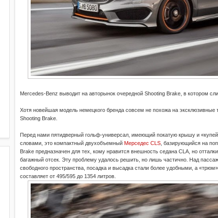
Mercedes-Benz выводит на авторынок очередной Shooting Brake, в котором сли
Хотя новейшая модель немецкого бренда совсем не похожа на эксклюзивные тр
Shooting Brake.
Перед нами пятидверный гольф-универсал, имеющий покатую крышу и «купей
словами, это компактный двухобъемный
Мерседес CLS
, базирующийся на по
Brake предназначен для тех, кому нравится внешность седана CLA, но отталк
багажный отсек. Эту проблему удалось решить, но лишь частично. Над пасса
свободного пространства, посадка и высадка стали более удобными, а «трюм»
составляет от 495/595 до 1354 литров.