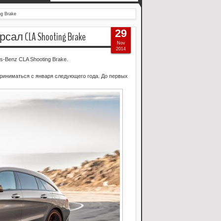
g Brake
29
л CLA Shooting Brake
Nov
2014
-Benz CLA Shooting Brake.
приниматься с января следующего года. До первых