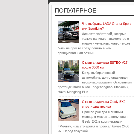
ПОПУЛЯРНОЕ
Что выбрать: LADA Granta Sport
или SportLine?
Для автолюбителей, которые
только начинают знакомство с
миром «железных конец» может
быть не просто сразу понять в чём
принципиальная разниц...
Отзыв владельца ESTEO V27
после 3600 км
Когда выбирал новый
автомобиль, долго сравнивал
несколько моделей. Основными
претендентами были Fangchengbao Titanium 7,
Haval Menglong Plus...
Отзыв владельца Geely EX2
спустя два месяца
Прошло уже два с лишним
месяца с момента получения
Geely EX2 в комплектации
«Мечта», и за это время я проехал более 2400
км. Перед покупкой ...