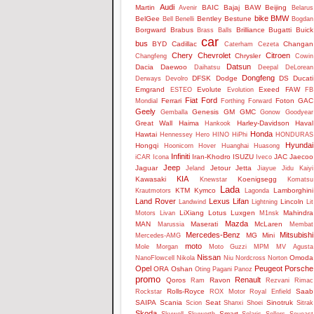
Audi
Martin
BAIC
Bajaj
BAW
Beijing
Avenir
Belarus
bike
BMW
BelGee
Bentley
Bestune
Bell
Benelli
Bogdan
Borgward
Brabus
Brilliance
Bugatti
Buick
Brass Balls
car
bus
BYD
Cadillac
Changan
Caterham
Cezeta
Chery
Chevrolet
Citroen
Chrysler
Changfeng
Cowin
Datsun
Dacia
Daewoo
Daihatsu
Deepal
DeLorean
Dongfeng
DFSK
Dodge
DS
Ducati
Derways
Devolro
Emgrand
Evolute
Exeed
FAW
ESTEO
Evolution
FB
Fiat
Ford
Ferrari
Foton
GAC
Mondial
Forthing
Forward
Geely
Genesis
GM
GMC
Gemballa
Gonow
Goodyear
Great Wall
Haima
Harley-Davidson
Haval
Hankook
Honda
Hawtai
Hennessey
Hero
HINO
HiPhi
HONDURAS
Hyundai
Hongqi
Hoonicorn
Hover
Huanghai
Huasong
Infiniti
Iran-Khodro
ISUZU
JAC
Jaecoo
iCAR
Icona
Iveco
Jeep
Jaguar
Jetour
Jetta
Jeland
Jiayue
Jidu
Kaiyi
KIA
Kawasaki
Koenigsegg
Knewstar
Komatsu
Lada
KTM
Kymco
Lamborghini
Krautmotors
Lagonda
Land Rover
Lexus
Lifan
Lincoln
Landwind
Lightning
Lit
LiXiang
Lotus
Luxgen
Mahindra
Motors
Livan
M1nsk
Mazda
MAN
Maserati
McLaren
Marussia
Membat
Mercedes-Benz
Mitsubishi
MG
Mini
Mercedes-AMG
moto
Mole
Morgan
Moto Guzzi
MPM
MV Agusta
Nissan
Omoda
NanoFlowcell
Nikola
Niu
Nordcross
Norton
Opel
Peugeot
Porsche
ORA
Oshan
Oting
Pagani
Panoz
promo
Renault
Qoros
Ravon
Ram
Rezvani
Rimac
Rolls-Royce
Saab
Rockstar
ROX Motor
Royal Enfield
SAIPA
Scania
Seat
Sinotruk
Scion
Shanxi
Shoei
Sitrak
Skoda
Smart